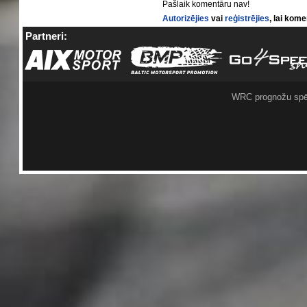
Pašlaik komentāru nav!
Autorizējies
vai
reģistrējies
, lai kom
Partneri:
WRC prognožu spē