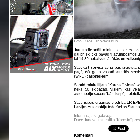
Foto: Dace Janova/4rati.lv
Jau tradicionāli minirallija centrs ti
dalībnieki tiks pavadīti ātrumposmos 
lai 19:30 apbalvotu ātrākās un veiksm
Savukārt servisa zona būs izvietota p
pagājušā gada vasarā atradās servis
(WRC) dalībniekiem.
Šobrīd minirallijam “Karosta” vietnē ww
nekā 50 ekipāžas. Visiem, kas vēla
automobiļu sacensībās, iespēja pieteik
Sacensības organizē biedrība LR EVE
Latvijas Automobiļu federācijas Standa
Informāciju sagatavoja:
Dace Janova, minirallija “Karosta” pre
Komentāri