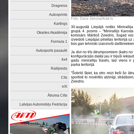
Dragreiss
Autosprints
Foto: Dace Janova/4rati.lv
Kartings
30.augustā Liepājā notiks Minirallij
grupā 4. posms – ''Minirallijs Karost
Okartes Akadēmija
komisārs Mārtiņš Zviedris, šogad visi
izveidoti Liepājas pilsētas teritorijā uz
Formula 1
būs gan tehniski izaicinoši dalībniekiem
Autosports pasaulē
Ja divi no trīs ātrumposmiem (katrs no 
konfigurācijās daļēji jau ir bijuši iekļau
4x4
gadu miniralliju trasēs, tad viens i
parka teritorijā.
Rallijreids
''Šobrīd šķiet, ka otro reizi tieši šo ā
sportisti to novērtēs atzinīgi, strādāsim, 
Cits
Zviedris.
eXi
Ātruma Cilts
Latvijas Automobiļu Fedrācija