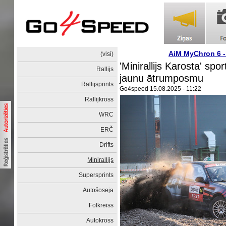
AiM MyChron 6 
(visi)
'Minirallijs Karosta' sp
Rallijs
jaunu ātrumposmu
Rallijsprints
Go4speed
15.08.2025 - 11:22
Rallijkross
WRC
ERČ
Drifts
Minirallijs
Supersprints
Autošoseja
Folkreiss
Autokross