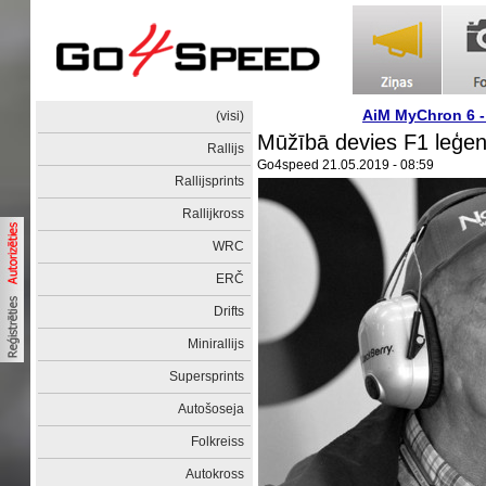
AiM MyChron 6 
(visi)
Mūžībā devies F1 leģen
Rallijs
Go4speed
21.05.2019 - 08:59
Rallijsprints
Rallijkross
WRC
ERČ
Drifts
Minirallijs
Supersprints
Autošoseja
Folkreiss
Autokross