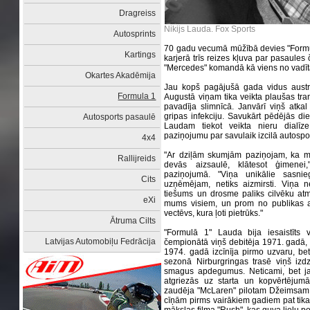
Dragreiss
Nikijs Lauda. Fox Sports
Autosprints
70 gadu vecumā mūžībā devies "Formul
Kartings
karjerā trīs reizes kļuva par pasaule
"Mercedes" komandā kā viens no vadīt
Okartes Akadēmija
Jau kopš pagājušā gada vidus austri
Formula 1
Augustā viņam tika veikta plaušas tr
pavadīja slimnīcā. Janvārī viņš atkal
gripas infekciju. Savukārt pēdējās di
Autosports pasaulē
Laudam tiekot veikta nieru dialīz
paziņojumu par savulaik izcilā autospor
4x4
"Ar dziļām skumjām paziņojam, ka mūs
Rallijreids
devās aizsaulē, klātesot ģimenei," 
paziņojumā. "Viņa unikālie sasni
Cits
uzņēmējam, netiks aizmirsti. Viņa n
tiešums un drosme paliks cilvēku atm
eXi
mums visiem, un prom no publikas ac
vectēvs, kura ļoti pietrūks."
Ātruma Cilts
"Formulā 1" Lauda bija iesaistīts 
Latvijas Automobiļu Fedrācija
čempionātā viņš debitēja 1971. gadā,
1974. gadā izcīnīja pirmo uzvaru, be
sezonā Nirburgringas trasē viņš izd
smagus apdegumus. Neticami, bet j
atgriezās uz starta un kopvērtējum
zaudēja "McLaren" pilotam Džeimsam
cīņām pirms vairākiem gadiem pat tika