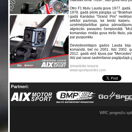
mākslas filma "Rush", kas guva lielu pop
Otro F1 titulu Lauda guva 1977. gadā, 
1978. gadā pilots pārgāja uz "Brabham"
gadā Kanādas "Grand Prix" nedēļas 
pēkšņi paziņoja, ka beidz karjeru.
uzņēmējdarbībai gaisa pārvadājum
atgriezās pasaules čempionātā "McL
komandas rindās guva trešo titulu, p
par puspunktu.
Deviņdesmitajos gados Lauda bija k
komandā, bet no 2001. līdz 2002. g
2012. gadā viņš kļuva par "Mercedes"
līdz pat savai saslimšanai pagājušajā 
Izmantotie resursi:
www.sportacentrs.com
Partneri:
WRC prognožu spē