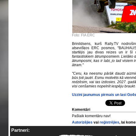
Foto: FIA ERC
Brinildsens, kurš Rally.TV nodroš
atsevišķos ERC posmos, ''BAUHAUS R
startējis jau divas reizes un ir šī 
fantastiskiem ātrumposmiem. Lielāko daļ
ātrumposmi, kas ir labi, jo tad visiem i
ātram.''
''Ceru, ka neesmu pārāk daudz aizmir
būs ļoti jautri. Esmu motivēts kā vienmē
redzēsim, vai tas izdosies. 2027. ga
visi cenšamies nopelnīt iespēju braukt
Uzzini jaunumus pirmais un lasi Go
Komentāri
Pašlaik komentāru nav!
Autorizējies
vai
reģistrējies
, lai kom
Partneri: