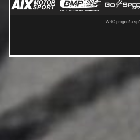
WRC prognožu spē