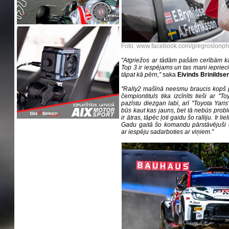
Foto: www.facebook.com/gregroslonp
''Atgriežos ar tādām pašām cerībām kā
Top 3 ir iespējams un tas mani ieprieci
tāpat kā pērn,''
saka
Eivinds Brinildse
''Rally2 mašīnā neesmu braucis kopš
čempiontituls tika izcīnīts tieši ar ''T
pazīstu diezgan labi, arī ''Toyota Yar
būs kaut kas jauns, bet tā nebūs prob
ir ātras, tāpēc ļoti gaidu šo ralliju. Ir 
Gadu gaitā šo komandu pārstāvējuši d
ar iespēju sadarboties ar viņiem.''