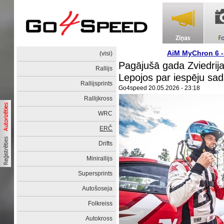
AiM MyChron 6 
(visi)
Pagājušā gada Zviedrij
Rallijs
Lepojos par iespēju sa
Rallijsprints
Go4speed
20.05.2026 - 23:18
Rallijkross
WRC
ERČ
Drifts
Minirallijs
Supersprints
Autošoseja
Folkreiss
Autokross