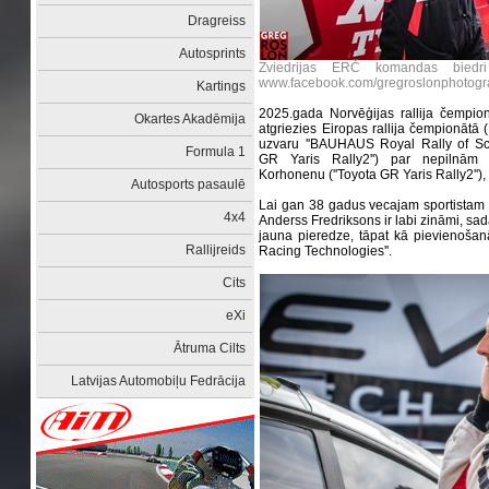
Dragreiss
Autosprints
Zviedrijas ERČ komandas biedri
www.facebook.com/gregroslonphotog
Kartings
2025.gada Norvēģijas rallija čempio
Okartes Akadēmija
atgriezies Eiropas rallija čempionātā (
uzvaru ''BAUHAUS Royal Rally of Scan
Formula 1
GR Yaris Rally2'') par nepilnām
Korhonenu (''Toyota GR Yaris Rally2'')
Autosports pasaulē
Lai gan 38 gadus vecajam sportistam '
4x4
Anderss Fredriksons ir labi zināmi, sa
jauna pieredze, tāpat kā pievienošanā
Rallijreids
Racing Technologies''.
Cits
eXi
Ātruma Cilts
Latvijas Automobiļu Fedrācija