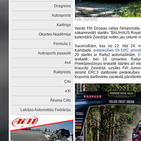
Dragreiss
Autosprints
Foto: FIA ERC
Kartings
Vairāk FIA Eiropas rallija čempionāt
nākamnedēļ startēs ''BAUHAUS Royal Ra
Okartes Akadēmija
kalendārā Zviedrijā notiks jau ceturto re
Formula 1
Sacensībām, kas no 22. līdz 24. mai
Karlstadē,
pieteikušies 59 ERC priorit
Autosports pasaulē
29 startēs ar Rally2 automašīnām, 1
ieskaitē, bet 16 izmantos Rall
4x4
Priekšpiedziņas ieskaitē startēs arī v
braucēji Zviedrijā uzsāks FIA Juni
Rallijreids
desmit ERC3 dalībnieki pieteikušies
Kopumā dalībnieku sarakstā pārstāvēta
Cits
eXi
Ātruma Cilts
Latvijas Automobiļu Fedrācija