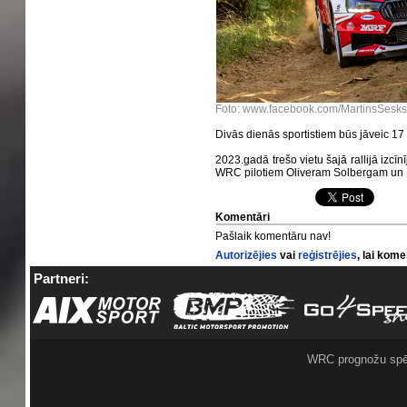
Foto: www.facebook.com/MartinsSesks
Divās dienās sportistiem būs jāveic 1
2023.gadā trešo vietu šajā rallijā izcīn
WRC pilotiem Oliveram Solbergam u
Komentāri
Pašlaik komentāru nav!
Autorizējies
vai
reģistrējies
, lai kom
Partneri:
WRC prognožu spē