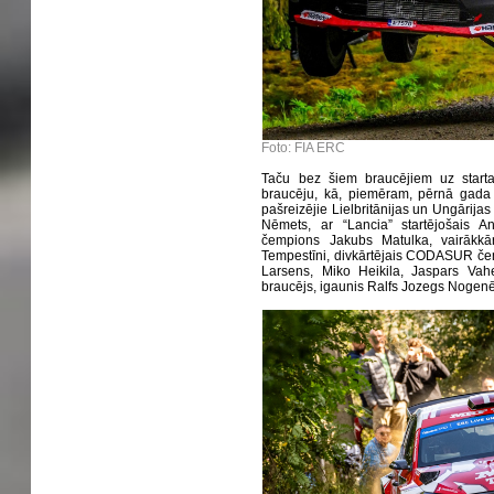
Foto: FIA ERC
Taču bez šiem braucējiem uz starta
braucēju, kā, piemēram, pērnā gada ra
pašreizējie Lielbritānijas un Ungārija
Nēmets, ar “Lancia” startējošais A
čempions Jakubs Matulka, vairākkā
Tempestīni, divkārtējais CODASUR čem
Larsens, Miko Heikila, Jaspars Vahe
braucējs, igaunis Ralfs Jozegs Nogenē