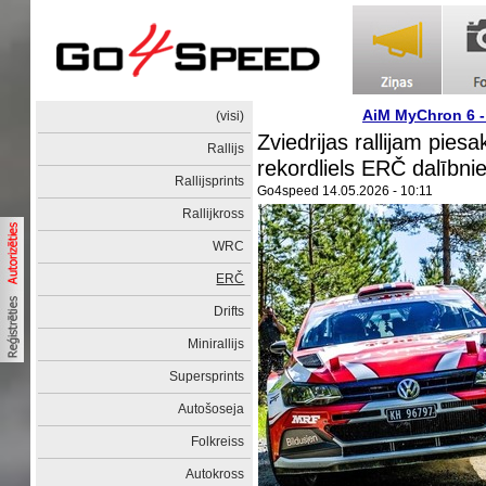
AiM MyChron 6 
(visi)
Zviedrijas rallijam pies
Rallijs
rekordliels ERČ dalībni
Rallijsprints
Go4speed
14.05.2026 - 10:11
Rallijkross
WRC
ERČ
Drifts
Minirallijs
Supersprints
Autošoseja
Folkreiss
Autokross