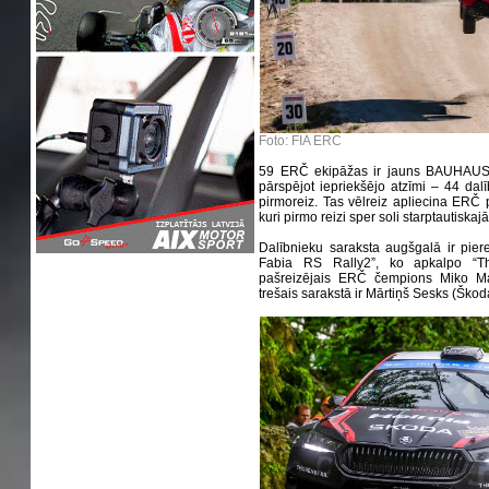
Foto: FIA ERC
59 ERČ ekipāžas ir jauns BAUHAUS R
pārspējot iepriekšējo atzīmi – 44 dalī
pirmoreiz. Tas vēlreiz apliecina ERČ p
kuri pirmo reizi sper soli starptautiskajā
Dalībnieku saraksta augšgalā ir pie
Fabia RS Rally2”, ko apkalpo “Th
pašreizējais ERČ čempions Miko Ma
trešais sarakstā ir Mārtiņš Sesks (Ško