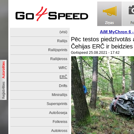
AiM MyChron 6 
(visi)
Pēc testos piedzīvotās
Rallijs
Čehijas ERČ ir beidzies
Rallijsprints
Go4speed
25.08.2021 - 17:42
Rallijkross
WRC
ERČ
Drifts
Minirallijs
Supersprints
Autošoseja
Folkreiss
Autokross