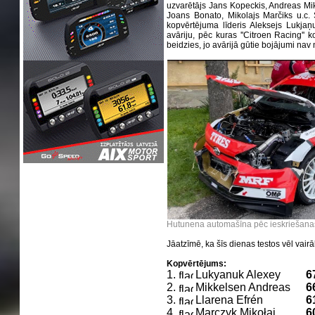
uzvarētājs Jans Kopeckis, Andreas Mik
Joans Bonato, Mikolajs Marčiks u.c. 
kopvērtējuma līderis Aleksejs Lukjaņ
avāriju, pēc kuras ''Citroen Racing'' k
beidzies, jo avārijā gūtie bojājumi nav 
Hutunena automašīna pēc ieskriešana
Jāatzīmē, ka šīs dienas testos vēl vairā
Kopvērtējums:
1.
Lukyanuk Alexey
6
2.
Mikkelsen Andreas
6
3.
Llarena Efrén
6
4.
Marczyk Mikołaj
6