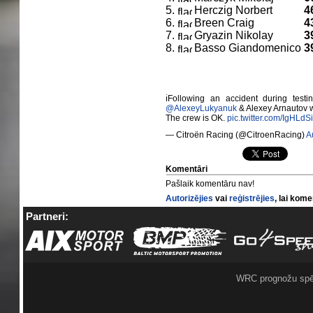
5.
Herczig Norbert
4
6.
Breen Craig
4
7.
Gryazin Nikolay
3
8.
Basso Giandomenico
3
ℹ️Following an accident during test
@AlexeyLukyanuk
& Alexey Arnautov wil
The crew is OK.
pic.twitter.com/IgHLdS
— Citroën Racing (@CitroenRacing)
A
Komentāri
Pašlaik komentāru nav!
Autorizējies
vai
reģistrējies
, lai kom
Partneri:
WRC prognožu spē