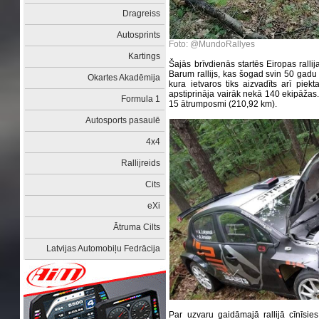
Dragreiss
Autosprints
Foto: @MundoRallyes
Kartings
Šajās brīvdienās startēs Eiropas rall
Barum rallijs, kas šogad svin 50 gadu j
Okartes Akadēmija
kura ietvaros tiks aizvadīts arī piek
apstiprināja vairāk nekā 140 ekipāžas. 
Formula 1
15 ātrumposmi (210,92 km).
Autosports pasaulē
4x4
Rallijreids
Cits
eXi
Ātruma Cilts
Latvijas Automobiļu Fedrācija
Par uzvaru gaidāmajā rallijā cīnīsies t