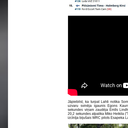
Jāpiebilst, ka turpat Lahti notika So
uzvaru svinēja igaunis Egons Kaurs
sekundes viņam zaudēja Emīls Lindhol
20,2 sekundes atpalika Miko Heikila (''
izcīnīja bijušais WRC pilots Esapeka Lap