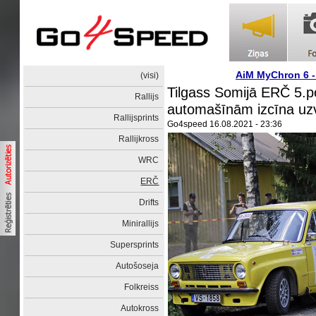
AiM MyChron 6 
(visi)
Tilgass Somijā ERČ 5.
Rallijs
automašīnām izcīna uz
Rallijsprints
Go4speed
16.08.2021 - 23:36
Rallijkross
WRC
ERČ
Drifts
Minirallijs
Supersprints
Autošoseja
Folkreiss
Autokross