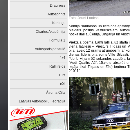
Dragreiss
Autosprints
Foto: Jouni Laakso
Kartings
Somijā saulainos un lietainos apstākļo
piektais posms vēsturiskajām autom
Okartes Akadēmija
notika Itālijā, Čehijā, Ungārijā un Austri
Formula 1
Piektajā posmā, Lahti rallijā, uz starta
viena latviešu – Viesturs Tilgass un V
Autosports pasaulē
bija jāveic 12 grants ātrumposmi ar k
dienas līderis bija soms Ville Silvasti,
4x4
Tobrīd viņam 52 sekundes zaudēja tauti
''Audi Quattro A2''. 15.vietu absolūti 
Rallijreids
izgāja tikai Tilgass un Zīle) ieņēma T
21011''.
Cits
eXi
Ātruma Cilts
Latvijas Automobiļu Fedrācija