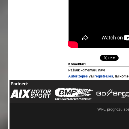
Komentāri
Pašlaik komentāru nav!
Autorizējies
vai
reģistrējies
, lai kom
Partneri:
WRC prognožu spē