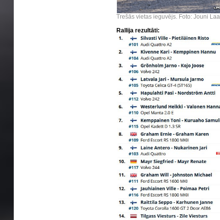
Trešās vietas ieguvējs. Foto: Jouni La
Rallija rezultāti: