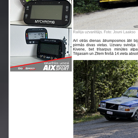
Rallija uzvarētājs.
Foto: Jouni Laakso
Arī otrās dienas ātrumposmos ātri bija
pirmās divas vietas. Uzvaru svinēja
Kivene, bet trīsarpus minūtes atp
Tilgasam un Zīlem finišā 14.vieta absol