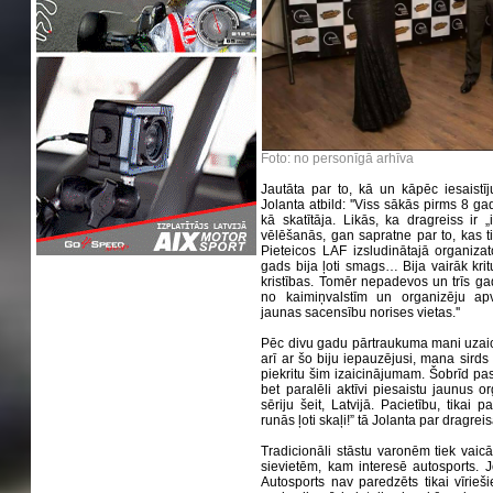
Foto: no personīgā arhīva
Jautāta par to, kā un kāpēc iesaistī
Jolanta atbild: ''Viss sākās pirms 8 g
kā skatītāja. Likās, ka dragreiss ir 
vēlēšanās, gan sapratne par to, kas t
Pieteicos LAF izsludinātajā organiza
gads bija ļoti smags… Bija vairāk kr
kristības. Tomēr nepadevos un trīs gad
no kaimiņvalstīm un organizēju apv
jaunas sacensību norises vietas.''
Pēc divu gadu pārtraukuma mani uzaici
arī ar šo biju iepauzējusi, mana sird
piekritu šim izaicinājumam. Šobrīd pa
bet paralēli aktīvi piesaistu jaunus 
sēriju šeit, Latvijā. Pacietību, tikai
runās ļoti skaļi!” tā Jolanta par dragre
Tradicionāli stāstu varonēm tiek vaicā
sievietēm, kam interesē autosports. Jo
Autosports nav paredzēts tikai vīrie