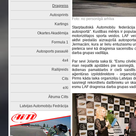
Dragreiss
Autosprints
Foto: no personīgā arhīva
Kartings
Starptautiskā Automobiļu federācija
autosportā”. Kustības mērķis ir popular
Okartes Akadēmija
motorizētajos sporta veidos. LAF vei
aktīvi piedalās aizraujošā autosport
Formula 1
Jermacāni, kura ar lielu entuziasmu 
pieteica sevi kā dragreisa sacensību 
Autosports pasaulē
darba grupas vadītāja.
4x4
Par sevi Jolanta saka tā: ''Esmu cilvē
man nepatīk apstāties pie sasniegtā, 
Rallijreids
ikdienas pamatdarbs ir cieši sais
aģentūras izpilddirektore - organi
Pirms kāda laika organizēju Latvijas
Cits
sasniegt rekordlielu dalībnieku un ska
esmu LAF dragreisa darba grupas vadītā
eXi
Ātruma Cilts
Latvijas Automobiļu Fedrācija