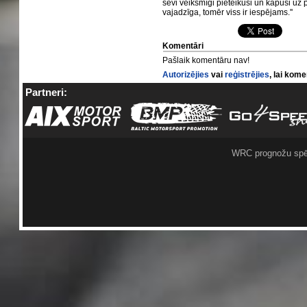
sevi veiksmīgi pieteikusi un kāpusi uz
vajadzīga, tomēr viss ir iespējams.''
Komentāri
Pašlaik komentāru nav!
Autorizējies
vai
reģistrējies
, lai kom
Partneri:
WRC prognožu spē