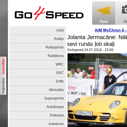
AiM MyChron 6 
(visi)
Jolanta Jermacāne: Nā
Rallijs
sevi runās ļoti skaļi
Rallijsprints
Go4speed
24.07.2018 - 23:06
Rallijkross
WRC
ERČ
Drifts
Minirallijs
Supersprints
Autošoseja
Folkreiss
Autokross