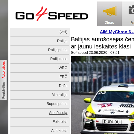
AiM MyChron 6 
(visi)
Baltijas autošosejas č
Rallijs
ar jaunu ieskaites klasi
Rallijsprints
Go4speed
23.06.2020 - 07:51
Rallijkross
WRC
ERČ
Drifts
Minirallijs
Supersprints
Autošoseja
Folkreiss
Autokross