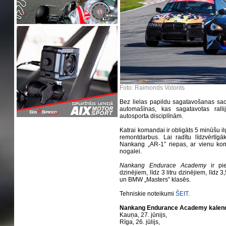
Foto: Raimonds Volonts
Bez lielas papildu sagatavošanas sace
automašīnas, kas sagatavotas rallija,
autosporta disciplīnām.
Katrai komandai ir obligāts 5 minūšu ilg
remontdarbus. Lai radītu līdzvērtīgā
Nankang „AR-1” riepas, ar vienu komp
nogalei.
Nankang Endurace Academy
ir pie
dzinējiem, līdz 3 litru dzinējiem, līdz
un BMW „Masters” klasēs.
Tehniskie noteikumi
ŠEIT
.
Nankang Endurance Academy kalend
Kauņa, 27. jūnijs,
Rīga, 26. jūlijs,