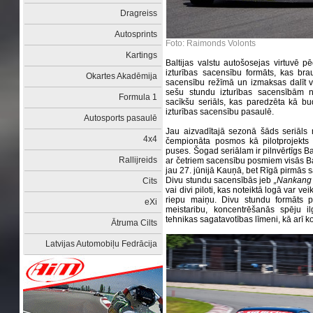
Dragreiss
Autosprints
Foto: Raimonds Volonts
Kartings
Baltijas valstu autošosejas virtuvē p
izturības sacensību formāts, kas bra
Okartes Akadēmija
sacensību režīmā un izmaksas dalīt va
sešu stundu izturības sacensībām no
Formula 1
sacīkšu seriāls, kas paredzēta kā b
izturības sacensību pasaulē.
Autosports pasaulē
Jau aizvadītajā sezonā šāds seriāls n
4x4
čempionāta posmos kā pilotprojekts 
puses. Šogad seriālam ir pilnvērtīgs B
Rallijreids
ar četriem sacensību posmiem visās Ba
jau 27. jūnijā Kauņā, bet Rīgā pirmās s
Divu stundu sacensībās jeb
„Nankang
Cits
vai divi piloti, kas noteiktā logā var ve
riepu maiņu. Divu stundu formāts 
eXi
meistaribu, koncentrēšanās spēju i
tehnikas sagatavotības līmeni, kā arī k
Ātruma Cilts
Latvijas Automobiļu Fedrācija