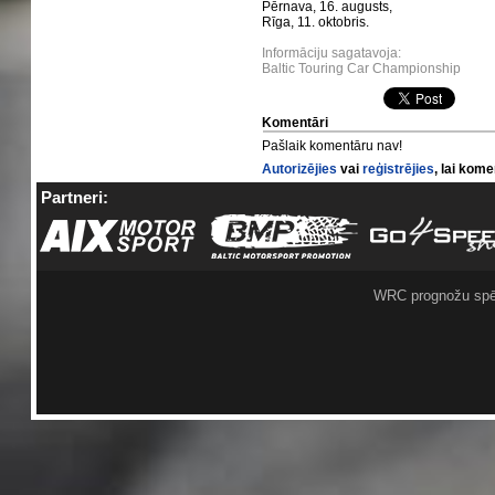
Pērnava, 16. augusts,
Rīga, 11. oktobris.
Informāciju sagatavoja:
Baltic Touring Car Championship
Komentāri
Pašlaik komentāru nav!
Autorizējies
vai
reģistrējies
, lai kom
Partneri:
WRC prognožu spē