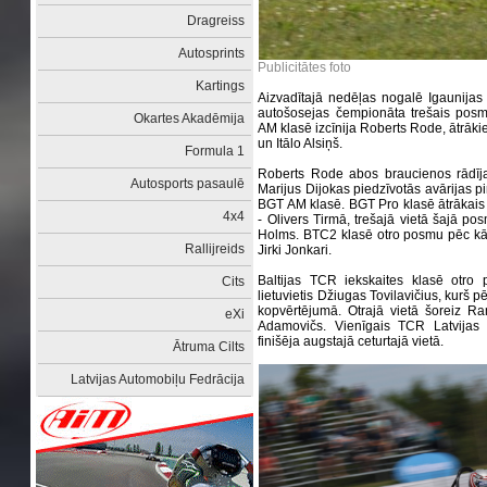
Dragreiss
Autosprints
Publicitātes foto
Kartings
Aizvadītajā nedēļas nogalē Igaunijas “
autošosejas čempionāta trešais posm
Okartes Akadēmija
AM klasē izcīnija Roberts Rode, ātrākie
un Itālo Alsiņš.
Formula 1
Roberts Rode abos braucienos rādīja
Autosports pasaulē
Marijus Dijokas piedzīvotās avārijas p
BGT AM klasē. BGT Pro klasē ātrākais 
4x4
- Olivers Tirmā, trešajā vietā šajā po
Holms. BTC2 klasē otro posmu pēc kārt
Rallijreids
Jirki Jonkari.
Baltijas TCR iekskaites klasē otro
Cits
lietuvietis Džiugas Tovilavičius, kurš pēc
kopvērtējumā. Otrajā vietā šoreiz Ra
eXi
Adamovičs. Vienīgais TCR Latvijas 
finišēja augstajā ceturtajā vietā.
Ātruma Cilts
Latvijas Automobiļu Fedrācija