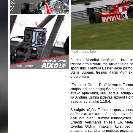
Publicitātes foto
Formula Mondial klasē abos braucien
izcīnot otro uzvaru trīs aizvadītajos 
sportistus. Formula Easter klasē pirmo vi
Stens Subans, trešais Raitis Mūrniek
problēmām.
“Estonian Grand Prix” ietvaros Formu
cīnījās arī par pagājušajā gadā iedi
ātrāko apļa laiku, kuru šoreiz izcīnīja 
ka Andrim Griķim izdevās uzrādīt Fo
trasē ar apļa laiku 1:19,4.
Spraigās cīņās Ziemeļeiropas zona
dalībnieku konkurencē labāko rezultātu 
divu braucienu summā ierindojoties 1
Ernests Veismanis finišēja 16. vie
izvērtās Uldim Timakam, kurš, pēc i
braucienā startēja no pēdējās pozīcijas