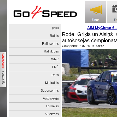
AiM MyChron 6 
(visi)
Rode, Griķis un Alsiņš i
Rallijs
autošosejas čempionāta
Rallijsprints
Go4speed
02.07.2019 - 09:45
Rallijkross
WRC
ERČ
Drifts
Minirallijs
Supersprints
Autošoseja
Folkreiss
Autokross