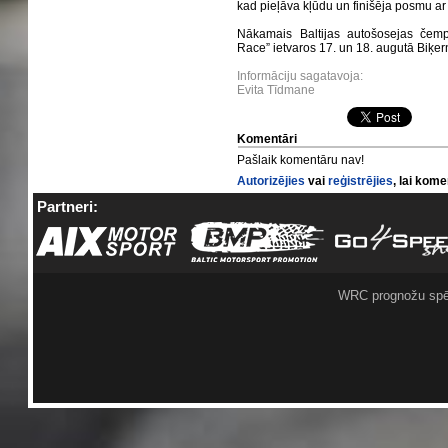
kad pieļāva kļūdu un finišēja posmu ar 
Nākamais Baltijas autošosejas čem
Race” ietvaros 17. un 18. augutā Biķer
Informāciju sagatavoja:
Evita Tīdmane
Komentāri
Pašlaik komentāru nav!
Autorizējies
vai
reģistrējies
, lai kom
Partneri:
WRC prognožu spē