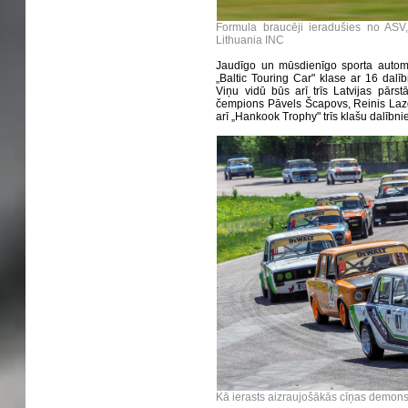
Formula braucēji ieradušies no ASV, 
Lithuania INC
Jaudīgo un mūsdienīgo sporta automa
„Baltic Touring Car" klase ar 16 dalī
Viņu vidū būs arī trīs Latvijas pārst
čempions Pāvels Šcapovs, Reinis Lazd
arī „Hankook Trophy" trīs klašu dalībni
Kā ierasts aizraujošākās cīņas demons