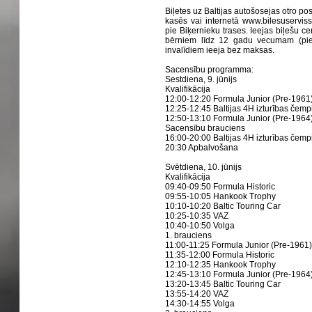
Biļetes uz Baltijas autošosejas otro po
kasēs vai internetā www.bilesuserviss
pie Biķernieku trases. Ieejas biļešu c
bērniem līdz 12 gadu vecumam (pie
invalīdiem ieeja bez maksas.
Sacensību programma:
Sestdiena, 9. jūnijs
Kvalifikācija
12:00-12:20 Formula Junior (Pre-1961
12:25-12:45 Baltijas 4H izturības čemp
12:50-13:10 Formula Junior (Pre-1964
Sacensību brauciens
16:00-20:00 Baltijas 4H izturības čemp
20:30 Apbalvošana
Svētdiena, 10. jūnijs
Kvalifikācija
09:40-09:50 Formula Historic
09:55-10:05 Hankook Trophy
10:10-10:20 Baltic Touring Car
10:25-10:35 VAZ
10:40-10:50 Volga
1. brauciens
11:00-11:25 Formula Junior (Pre-1961
11:35-12:00 Formula Historic
12:10-12:35 Hankook Trophy
12:45-13:10 Formula Junior (Pre-1964
13:20-13:45 Baltic Touring Car
13:55-14:20 VAZ
14:30-14:55 Volga