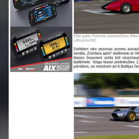
60to gadu Formula automašīnas Biķerni
Lithuania INC
Svētdien otro sezonas posmu aizvadī
seriāla „Dzintara aplis" dalībnieki ar 
klases braucieni solās būt visaizrauj
dalībnieki. Volga klasei pieteikušies 12
pārstāvis, un redzēsim arī 8 Baltijas 