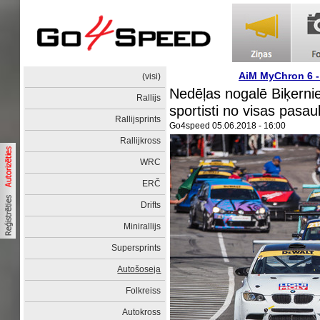
AiM MyChron 6 
(visi)
Nedēļas nogalē Biķernie
Rallijs
sportisti no visas pasau
Rallijsprints
Go4speed
05.06.2018 - 16:00
Rallijkross
WRC
ERČ
Drifts
Minirallijs
Supersprints
Autošoseja
Folkreiss
Autokross