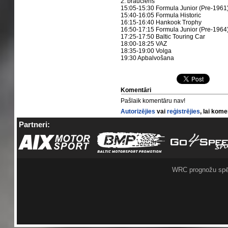
2. brauciens
15:05-15:30 Formula Junior (Pre-1961
15:40-16:05 Formula Historic
16:15-16:40 Hankook Trophy
16:50-17:15 Formula Junior (Pre-1964
17:25-17:50 Baltic Touring Car
18:00-18:25 VAZ
18:35-19:00 Volga
19:30 Apbalvošana
Komentāri
Pašlaik komentāru nav!
Autorizējies
vai
reģistrējies
, lai kom
Partneri:
WRC prognožu spē