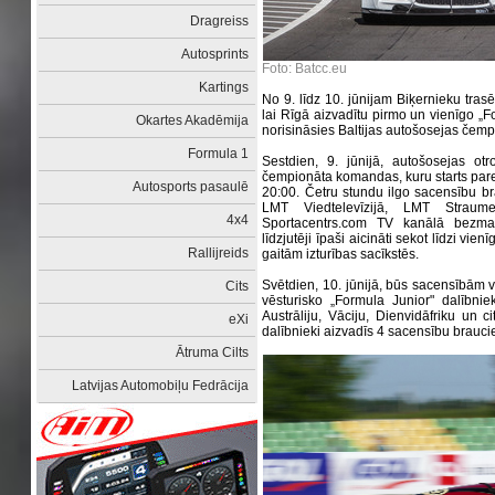
Dragreiss
Autosprints
Foto: Batcc.eu
Kartings
No 9. līdz 10. jūnijam Biķernieku trasē
lai Rīgā aizvadītu pirmo un vienīgo „
Okartes Akadēmija
norisināsies Baltijas autošosejas čemp
Formula 1
Sestdien, 9. jūnijā, autošosejas otr
čempionāta komandas, kuru starts paredz
Autosports pasaulē
20:00. Četru stundu ilgo sacensību br
LMT Viedtelevīzijā, LMT Straume
4x4
Sportacentrs.com TV kanālā bezmak
līdzjutēji īpaši aicināti sekot līdzi v
Rallijreids
gaitām izturības sacīkstēs.
Svētdien, 10. jūnijā, būs sacensībām 
Cits
vēsturisko „Formula Junior" dalībnie
Austrāliju, Vāciju, Dienvidāfriku un ci
eXi
dalībnieki aizvadīs 4 sacensību brauci
Ātruma Cilts
Latvijas Automobiļu Fedrācija