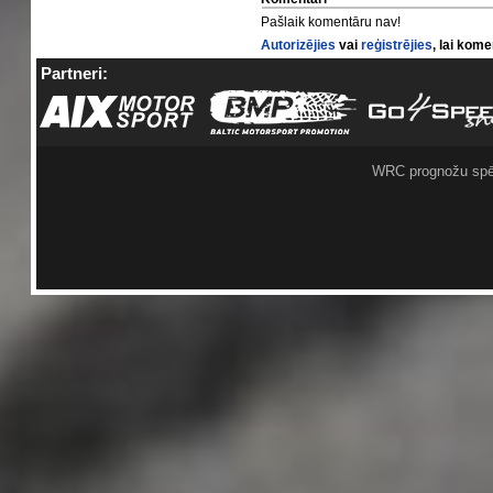
Pašlaik komentāru nav!
Autorizējies
vai
reģistrējies
, lai kom
Partneri:
WRC prognožu spē