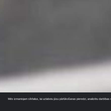
Mēs izmantojam sīkfailus, lai uzlabotu jūsu pārlūkošanas pieredzi, analizētu darbības 