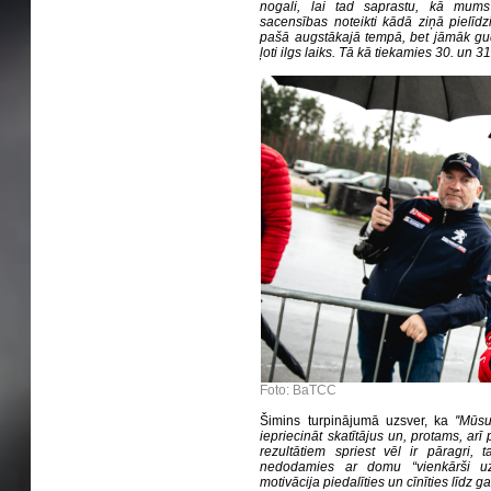
nogali, lai tad saprastu, kā mums 
sacensības noteikti kādā ziņā pielīdz
pašā augstākajā tempā, bet jāmāk gudr
ļoti ilgs laiks. Tā kā tiekamies 30. un 3
Foto: BaTCC
Šimins turpinājumā uzsver, ka
''Mūsu
iepriecināt skatītājus un, protams, a
rezultātiem spriest vēl ir pāragri
nedodamies ar domu “vienkārši uz
motivācija piedalīties un cīnīties līdz g