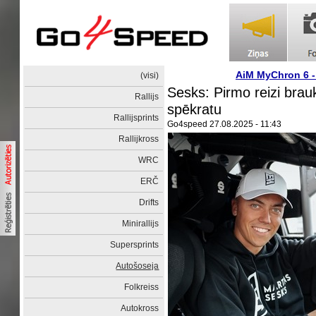
AiM MyChron 6 
(visi)
Sesks: Pirmo reizi brauk
Rallijs
spēkratu
Rallijsprints
Go4speed
27.08.2025 - 11:43
Rallijkross
WRC
ERČ
Drifts
Minirallijs
Supersprints
Autošoseja
Folkreiss
Autokross