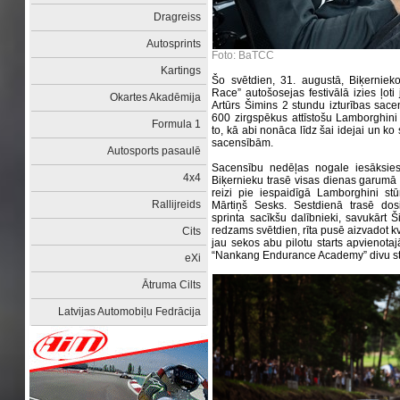
Dragreiss
Autosprints
Foto: BaTCC
Kartings
Šo svētdien, 31. augustā, Biķernie
Race” autošosejas festivālā izies ļo
Okartes Akadēmija
Artūrs Šimins 2 stundu izturības sac
600 zirgspēkus attīstošu Lamborghin
Formula 1
to, kā abi nonāca līdz šai idejai un k
sacensībām.
Autosports pasaulē
Sacensību nedēļas nogale iesāksies
4x4
Biķernieku trasē visas dienas garumā tik
reizi pie iespaidīgā Lamborghini st
Rallijreids
Mārtiņš Sesks. Sestdienā trasē dos
sprinta sacīkšu dalībnieki, savukārt 
redzams svētdien, rīta pusē aizvadot kv
Cits
jau sekos abu pilotu starts apvienot
“Nankang Endurance Academy” divu stu
eXi
Ātruma Cilts
Latvijas Automobiļu Fedrācija