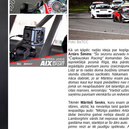
Foto: BaTCC
Kā un kāpēc radās ideja par kopīgu s
Artūrs Šimins
:
''Šo sezonu aizvadu ne
“Čapkauskas Racing” komandas Seat
iepriekšējā posmā Rīgā, tika pārdo
iegādājās pavisam jaunu izaicināju
Līdz ar to radās doma budžetu izmantot
stundu izturības sacīkstēs. Nākamais
nāca dabiski, jo ar Mārtiņu esam pa
domas kaut kur kopā piedalīties nav n
jomā un neapšaubāmi ļoti talantīgs pi
citas nianses, ierosināju: ''Varbūt uzbr
saņēmu pavisam vienkāršu un iedvesmo
Tikmēr
Mārtiņš Sesks
, kuru esam pi
stūres, atzīst, ka nevarēja laist garā
iespaidīgu auto:
''Milzīgs paldies Ar
tādai benzīna galvai nebija daudz jād
Lamborghini vārds īsti neprasa skaidro
gaidāma man, startējot ar šo ātro auto.
pirmo reizi ar tik jaudīgu spēkratu. A