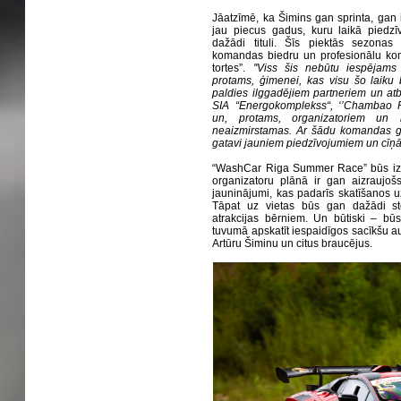
Jāatzīmē, ka Šimins gan sprinta, gan 
jau piecus gadus, kuru laikā piedzī
dažādi tituli. Šīs piektās sezonas
komandas biedru un profesionālu koma
tortes”.
''Viss šis nebūtu iespējams 
protams, ģimenei, kas visu šo laiku bi
paldies ilggadējiem partneriem un atb
SIA “Energokomplekss“, ‘’Chambao Ri
un, protams, organizatoriem un lī
neaizmirstamas. Ar šādu komandas g
gatavi jauniem piedzīvojumiem un cīņ
“WashCar Riga Summer Race” būs izkl
organizatoru plānā ir gan aizraujoš
jauninājumi, kas padarīs skatīšanos 
Tāpat uz vietas būs gan dažādi ste
atrakcijas bērniem. Un būtiski – būs
tuvumā apskatīt iespaidīgos sacīkšu au
Artūru Šiminu un citus braucējus.