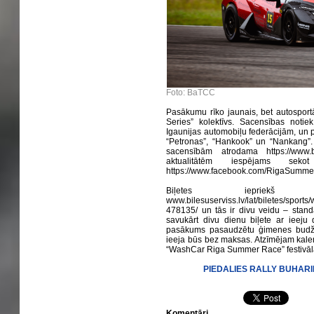
Foto: BaTCC
Pasākumu rīko jaunais, bet autosport
Series” kolektīvs. Sacensības notie
Igaunijas automobiļu federācijām, un
“Petronas”, “Hankook” un “Nankang”.
sacensībām atrodama https://www.bal
aktualitātēm iespējams sek
https://www.facebook.com/RigaSumme
Biļetes iepriekš p
www.bilesuserviss.lv/lat/biletes/spor
478135/ un tās ir divu veidu – stand
savukārt divu dienu biļete ar ieeju
pasākums pasaudzētu ģimenes budž
ieeja būs bez maksas. Atzīmējam kale
“WashCar Riga Summer Race” festivāl
PIEDALIES RALLY BUHAR
Komentāri