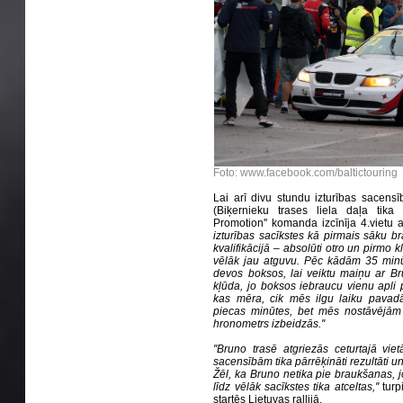
Foto: www.facebook.com/baltictouring
Lai arī divu stundu izturības sacensīb
(Biķernieku trases liela daļa tika p
Promotion'' komanda izcīnīja 4.vietu 
izturības sacīkstes kā pirmais sāku bra
kvalifikācijā – absolūti otro un pirmo k
vēlāk jau atguvu. Pēc kādām 35 minū
devos boksos, lai veiktu maiņu ar Bru
kļūda, jo boksos iebraucu vienu apli p
kas mēra, cik mēs ilgu laiku pavadā
piecas minūtes, bet mēs nostāvējām 
hronometrs izbeidzās.''
''Bruno trasē atgriezās ceturtajā vi
sacensībām tika pārrēķināti rezultāti u
Žēl, ka Bruno netika pie braukšanas, 
līdz vēlāk sacīkstes tika atceltas,''
turp
startēs Lietuvas rallijā.