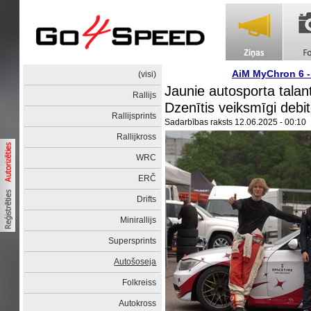
AiM MyChron 6 
(visi)
Jaunie autosporta talan
Rallijs
Dzenītis veiksmīgi debi
Rallijsprints
Sadarbības raksts
12.06.2025 - 00:10
Rallijkross
WRC
ERČ
Drifts
Minirallijs
Supersprints
Autošoseja
Folkreiss
Autokross