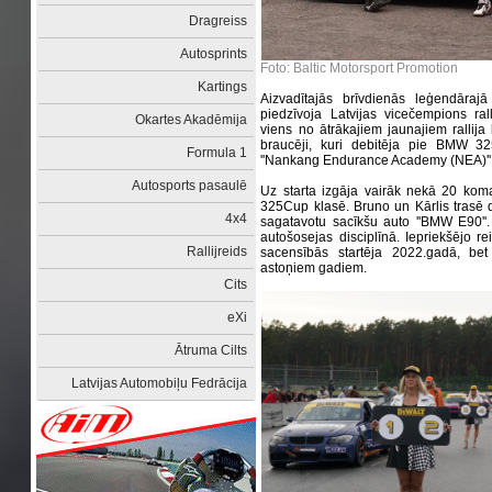
Dragreiss
Autosprints
Foto: Baltic Motorsport Promotion
Kartings
Aizvadītajās brīvdienās leģendārajā
piedzīvoja Latvijas vicečempions r
Okartes Akadēmija
viens no ātrākajiem jaunajiem rallija 
braucēji, kuri debitēja pie BMW 32
Formula 1
''Nankang Endurance Academy (NEA)'' 
Autosports pasaulē
Uz starta izgāja vairāk nekā 20 ko
325Cup klasē. Bruno un Kārlis trasē
4x4
sagatavotu sacīkšu auto ''BMW E90''.
autošosejas disciplīnā. Iepriekšējo r
Rallijreids
sacensībās startēja 2022.gadā, bet
astoņiem gadiem.
Cits
eXi
Ātruma Cilts
Latvijas Automobiļu Fedrācija