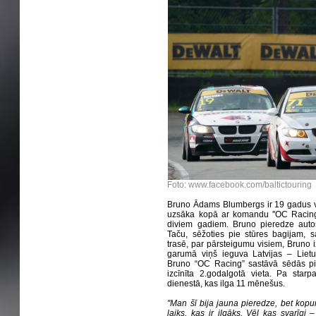
Foto: www.facebook.com/baltictouring
Bruno Ādams Blumbergs ir 19 gadus ve
uzsāka kopā ar komandu ''OC Racing''
diviem gadiem. Bruno pieredze autos
Taču, sēžoties pie stūres bagijam, 
trasē, par pārsteigumu visiem, Bruno
garumā viņš ieguva Latvijas – Lietu
Bruno “OC Racing” sastāvā sēdās pi
izcīnīta 2.godalgotā vieta. Pa star
dienestā, kas ilga 11 mēnešus.
''Man šī bija jauna pieredze, bet kopu
laiks, kas ir ilgāks. Vēl kas svarīgi 