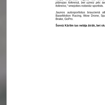
plānojas folkreisā, bet uzreiz pēc ta
folkreiss,''
smejoties nobeidz sportists.
Jaunos autosportistus braucienā atb
BaseMotion Racing, Wow Drone, Spa
Brake, GoPro.
Šoreiz Kārlim tas nebija ātrāk, bet s