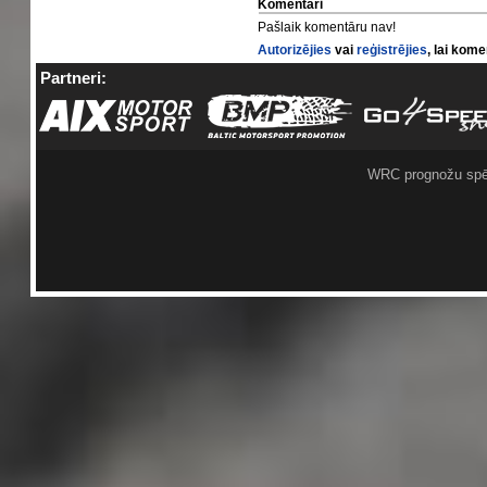
Komentāri
Pašlaik komentāru nav!
Autorizējies
vai
reģistrējies
, lai kom
Partneri:
WRC prognožu spē