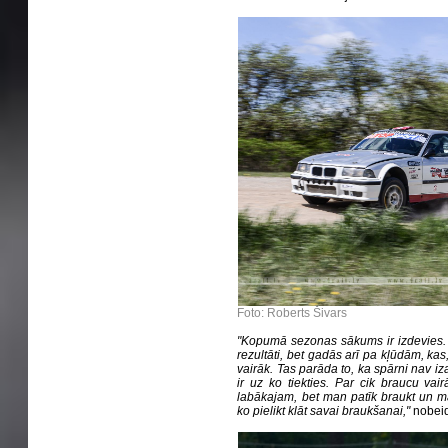
Foto: Roberts Šivars
"Kopumā sezonas sākums ir izdevies. P
rezultāti, bet gadās arī pa kļūdām, kas
vairāk. Tas parāda to, ka spārni nav i
ir uz ko tiekties. Par cik braucu vairā
labākajam, bet man patīk braukt un mā
ko pielikt klāt savai braukšanai,"
nobeid