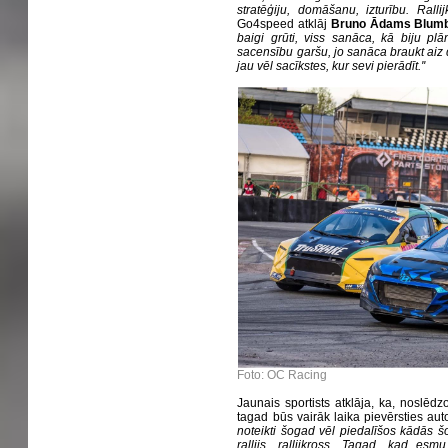
stratēģiju, domāšanu, izturību. Rallijk
Go4speed atklāj
Bruno Ādams Blum
baigi grūti, viss sanāca, kā biju plā
sacensību garšu, jo sanāca braukt aiz
jau vēl sacīkstes, kur sevi pierādīt.''
Foto: OC Racing
Jaunais sportists atklāja, ka, noslēdz
tagad būs vairāk laika pievērsties au
noteikti šogad vēl piedalīšos kādās šo
rallijs, rallijkross. Tagad, kad esm