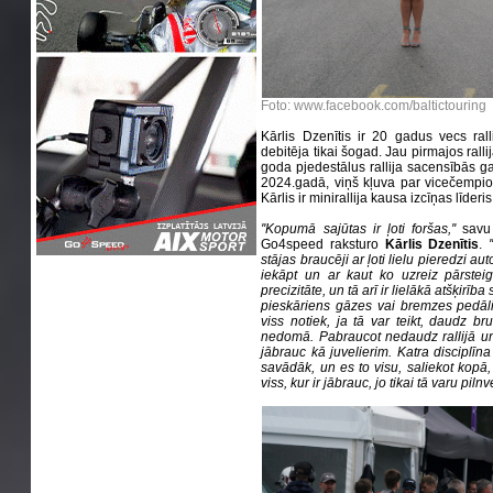
Foto: www.facebook.com/baltictouring
Kārlis Dzenītis ir 20 gadus vecs rallij
debitēja tikai šogad. Jau pirmajos rallij
goda pjedestālus rallija sacensībās ga
2024.gadā, viņš kļuva par vicečempionu
Kārlis ir minirallija kausa izcīņas līde
''Kopumā sajūtas ir ļoti foršas,''
savu
Go4speed raksturo
Kārlis Dzenītis
.
stājas braucēji ar ļoti lielu pieredzi a
iekāpt un ar kaut ko uzreiz pārsteig
precizitāte, un tā arī ir lielākā atšķirīb
pieskāriens gāzes vai bremzes pedālim
viss notiek, ja tā var teikt, daudz br
nedomā. Pabraucot nedaudz rallijā un 
jābrauc kā juvelierim. Katra disciplīna
savādāk, un es to visu, saliekot kopā,
viss, kur ir jābrauc, jo tikai tā varu piln