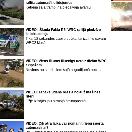
rallija automašīnu lidojumus
Ketomā šajā tramplīnā piedzīvoja avāriju
VIDEO: 'Škoda Fabia R5' WRC rallijā piedzīvo
lielisku debiju
Tikai 12 sekundes Lapi pietrūka, lai izcīnītu uzvaru
WRC2 klasē
VIDEO: Viens līkums liktenīgs uzreiz divām WRC
ekipāžām
Neviens no sportistiem šajā negadījumā necieta
VIDEO: Tanaks ūdens braslā nolauž mašīnas
riteni
Ožjē izstājās jau pirmajā ātrumposmā
VIDEO: Cik ātrā laikā var nomainīt riepu sporta
automašīnai?