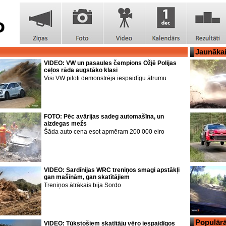
Jaunāka
VIDEO: VW un pasaules čempions Ožjē Polijas
ceļos rāda augstāko klasi
Visi VW piloti demonstrēja iespaidīgu ātrumu
FOTO: Pēc avārijas sadeg automašīna, un
aizdegas mežs
Šāda auto cena esot apmēram 200 000 eiro
VIDEO: Sardīnijas WRC treniņos smagi apstākļi
gan mašīnām, gan skatītājiem
Treniņos ātrākais bija Sordo
Populārā
VIDEO: Tūkstošiem skatītāju vēro iespaidīgos