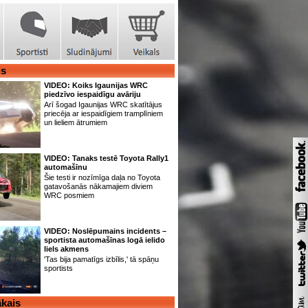
is
VIDEO: Koiks Igaunijas WRC
piedzīvo iespaidīgu avāriju
Arī šogad Igaunijas WRC skatītājus
priecēja ar iespaidīgiem tramplīniem
un lieliem ātrumiem
VIDEO: Tanaks testē Toyota Rally1
automašīnu
Šie testi ir nozīmīga daļa no Toyota
gatavošanās nākamajiem diviem
WRC posmiem
VIDEO: Noslēpumains incidents –
sportista automašīnas logā ielido
liels akmens
'Tas bija pamatīgs izbīlis,' tā spāņu
sportists
kais