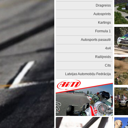
Dragreiss
Autosprints
Kartings
Formula 1
Autosports pasaulē
4x4
Rallijreids
Cits
Latvijas Automobiļu Fedrācija