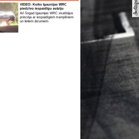
VIDEO: Koiks Igaunijas WRC
piedzīvo iespaidīgu avāriju
Arī šogad Igaunijas WRC skatītājus
priecēja ar iespaidīgiem tramplīniem
un lieliem ātrumiem