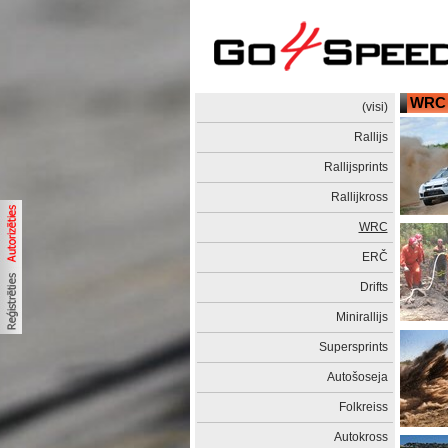
WRC
(visi)
Rallijs
Rallijsprints
Rallijkross
WRC
ERČ
Drifts
Minirallijs
Supersprints
Autošoseja
Folkreiss
Autokross