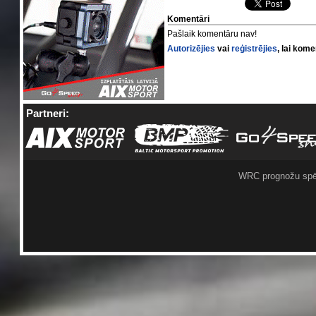
Komentāri
Pašlaik komentāru nav!
Autorizējies
vai
reģistrējies
, lai kom
Partneri:
WRC prognožu spē