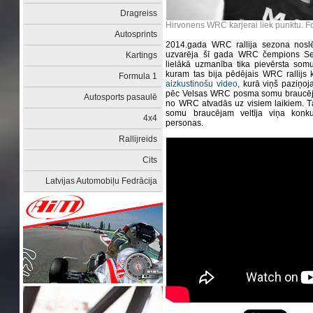
Dragreiss
Hirvonens WRC karjerai liek punktu. F
Autosprints
2014.gada WRC rallija sezona nos
uzvarēja šī gada WRC čempions Sebas
Kartings
lielākā uzmanība tika pievērsta som
kuram tas bija pēdējais WRC rallijs
Formula 1
aizkustinošu video
, kurā viņš paziņo
pēc Velsas WRC posma somu braucējis 
Autosports pasaulē
no WRC atvadās uz visiem laikiem. Tā
somu braucējam veltīja viņa konkure
4x4
personas.
Rallijreids
Cits
Latvijas Automobiļu Fedrācija