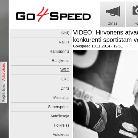
VIDEO: Hirvonens atv
(visi)
konkurenti sportistam ve
Rallijs
Go4speed
18.11.2014 - 19:51
Rallijsprints
Rallijkross
WRC
ERČ
Drifts
Minirallijs
Supersprints
Autošoseja
Folkreiss
Autokross