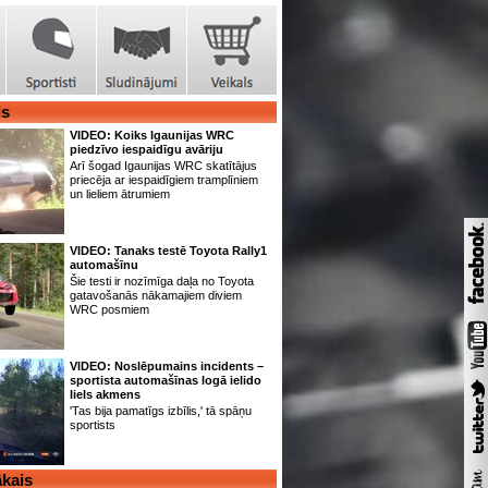
is
VIDEO: Koiks Igaunijas WRC
piedzīvo iespaidīgu avāriju
Arī šogad Igaunijas WRC skatītājus
priecēja ar iespaidīgiem tramplīniem
un lieliem ātrumiem
VIDEO: Tanaks testē Toyota Rally1
automašīnu
Šie testi ir nozīmīga daļa no Toyota
gatavošanās nākamajiem diviem
WRC posmiem
VIDEO: Noslēpumains incidents –
sportista automašīnas logā ielido
liels akmens
'Tas bija pamatīgs izbīlis,' tā spāņu
sportists
kais