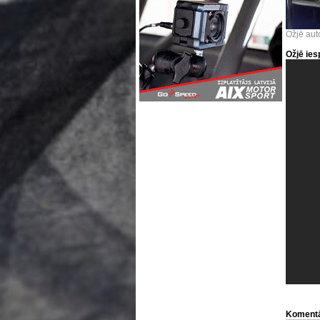
Ožjē aut
Ožjē ies
Komentā