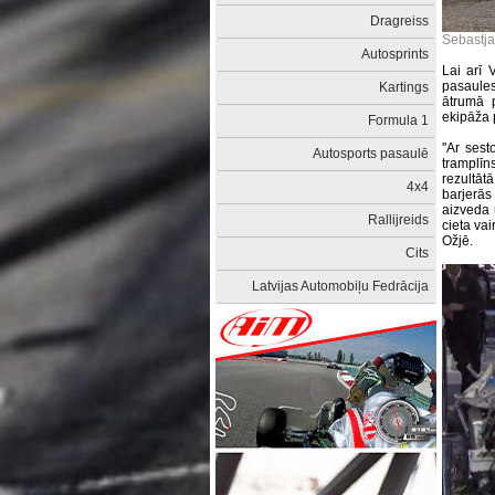
Dragreiss
Sebastja
Autosprints
Lai arī 
pasaules
Kartings
ātrumā p
ekipāža 
Formula 1
''Ar ses
Autosports pasaulē
tramplīn
rezultā
4x4
barjerās
aizveda 
Rallijreids
cieta vai
Ožjē.
Cits
Latvijas Automobiļu Fedrācija