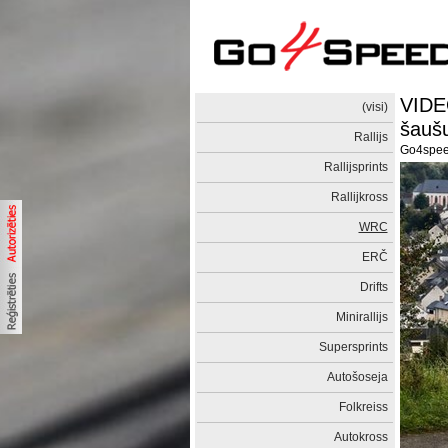
VIDEO
(visi)
šaušu
Rallijs
Go4spe
Rallijsprints
Rallijkross
WRC
ERČ
Drifts
Minirallijs
Supersprints
Autošoseja
Folkreiss
Autokross