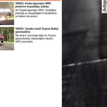
VIDEO: Koiks Igaunijas WRC
piedzīvo iespaidīgu avāriju
Arī šogad Igaunijas WRC skatītājus
priecēja ar iespaidīgiem tramplīniem
un lieliem ātrumiem
VIDEO: Tanaks testē Toyota Rally1
automašīnu
Šie testi ir nozīmīga daļa no Toyota
gatavošanās nākamajiem diviem
WRC posmiem