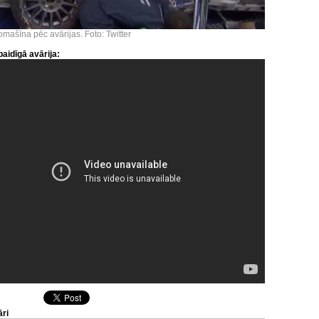
omašīna pēc avārijas. Foto: Twitter
paidīgā avārija:
ri