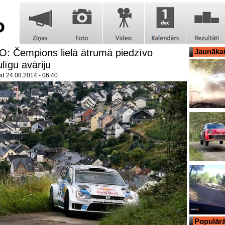
: Čempions lielā ātrumā piedzīvo
Jaunāka
līgu avāriju
ed
24.08.2014 - 06:40
Populārā