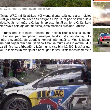
ns Ožjē. Foto: Andre Lavadinho @World
Vācijas WRC rallijā atlikusi vēl viena diena, tajā uz starta neizies
 rallija čempionāta līderis Sebastjans Ožjē, kurš pēc sestdien lielā
iedzīvotās smagās avārijas ir spiests izstāties, jo avārijā, kuru
piedzīvoja astotajā ātrumposmā, cieta mašīnas drošības karkass.
to ātrumu braucām taisnā posmā. Tad nelielā līkumā sekoja lēzens
s. Lēciens pāri tramplīnam izrādījās tālāks nekā es domāju, kā
tā pēc piezemēšanās zaudēju kontroli pār mašīnu. Mēs ielidojām
 un pārlidojām tām pāri. Galvenā lieta, ka mums viss ir kārtībā. Mūs
uz slimīcu uz pārbaudēm, taču mums viss bija kārtībā. Mašīna gan
rāk, jo lēciens un avārija bija nežēlīga,'' tā savu izstāšanos komentēja