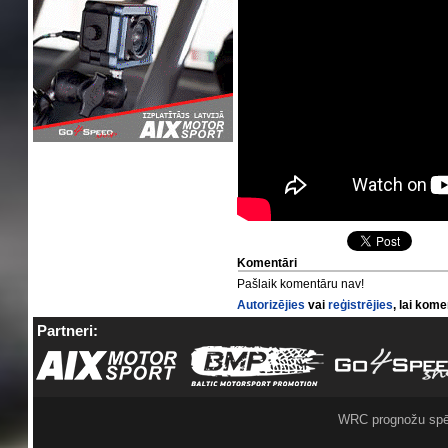
Komentāri
Pašlaik komentāru nav!
Autorizējies
vai
reģistrējies
, lai kom
Partneri:
WRC prognožu spē