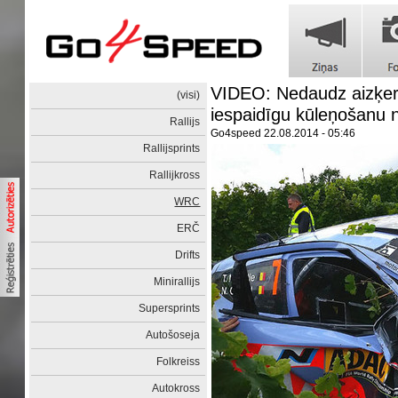
VIDEO: Nedaudz aizķert
(visi)
iespaidīgu kūleņošanu 
Rallijs
Go4speed
22.08.2014 - 05:46
Rallijsprints
Rallijkross
WRC
ERČ
Drifts
Minirallijs
Supersprints
Autošoseja
Folkreiss
Autokross