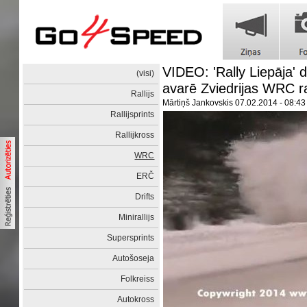
VIDEO: 'Rally Liepāja' 
(visi)
avarē Zviedrijas WRC ral
Rallijs
Mārtiņš Jankovskis
07.02.2014 - 08:43
Rallijsprints
Rallijkross
WRC
ERČ
Drifts
Minirallijs
Supersprints
Autošoseja
Folkreiss
Autokross