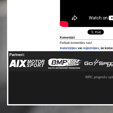
Komentāri
Pašlaik komentāru nav!
Autorizējies
vai
reģistrējies
, lai kom
Partneri:
WRC prognožu spē