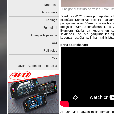
Dragreiss
Brīns gandrīz izlido no trases. Foto: E
Autosprints
Zviedrijas WRC posma pirmajā dienā f
ekipažas. Kamēr vieni cīnījās par ātr
Kartings
pagāja mācoties. Viens no šiem braucē
debija pie WRC automašīnas stūres. 
Formula 1
līkumiem trāpīja pa kupenu un sag
sekundes. Taču šinī gadījumā tas bija
Autosports pasaulē
kupenas, iespējams, Brīnam rallijs būt
4x4
Brīna sagriešanās:
Rallijreids
Cits
Latvijas Automobiļu Fedrācija
Arī Jari Mati Latvala rallija pirmaj