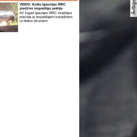
VIDEO: Koiks Igaunijas WRC
piedzīvo iespaidīgu avāriju
Arī šogad Igaunijas WRC skatītājus
priecēja ar iespaidīgiem tramplīniem
un lieliem ātrumiem