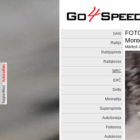
FOTO
(visi)
Monte
Rallijs
Mārtiņš 
Rallijsprints
Rallijkross
WRC
ERČ
Drifts
Minirallijs
Supersprints
Autošoseja
Folkreiss
Autokross