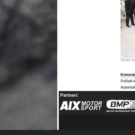
Sordo no
Komentā
Pašlaik 
Autorizē
Partneri: