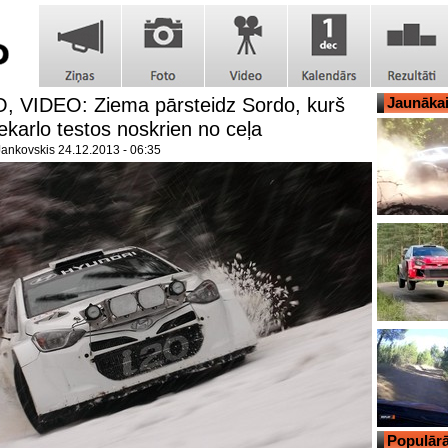
, VIDEO: Ziema pārsteidz Sordo, kurš
Jaunāka
karlo testos noskrien no ceļa
Jankovskis
24.12.2013 - 06:35
Populārā