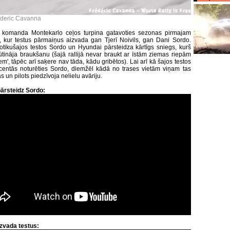
ederic Cavanna
 komanda Montekarlo ceļos turpina gatavoties sezonas pirmajam
kur testus pārmaiņus aizvada gan Tjerī Noivils, gan Dani Sordo.
tikušajos testos Sordo un Hyundai pārsteidza kārtīgs sniegs, kurš
rūtināja braukšanu (šajā rallijā nevar braukt ar īstām ziemas riepām
em', tāpēc arī saķere nav tāda, kādu gribētos). Lai arī kā šajos testos
centās noturēties Sordo, diemžēl kādā no trases vietām viņam tas
 un pilots piedzīvoja nelielu avāriju.
ārsteidz Sordo:
zvada testus: