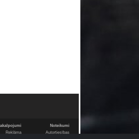
akalpojumi
Noteikumi
Reklāma
Autortiesības
Foto
Komentāri