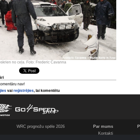
skrien no ceļa. Foto: Frederic Cavanna
ri
komentāru nav!
jies
vai
reģistrējies
, lai komentētu
WRC prognožu spēle 2026
Par mums
P
Kontakti
Meklējam