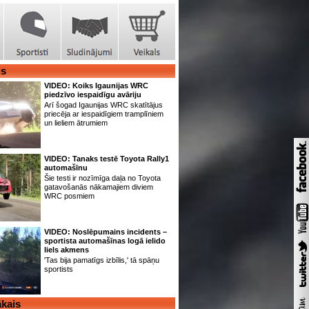
is
VIDEO: Koiks Igaunijas WRC
piedzīvo iespaidīgu avāriju
Arī šogad Igaunijas WRC skatītājus
priecēja ar iespaidīgiem tramplīniem
un lieliem ātrumiem
VIDEO: Tanaks testē Toyota Rally1
automašīnu
Šie testi ir nozīmīga daļa no Toyota
gatavošanās nākamajiem diviem
WRC posmiem
VIDEO: Noslēpumains incidents –
sportista automašīnas logā ielido
liels akmens
'Tas bija pamatīgs izbīlis,' tā spāņu
sportists
kais