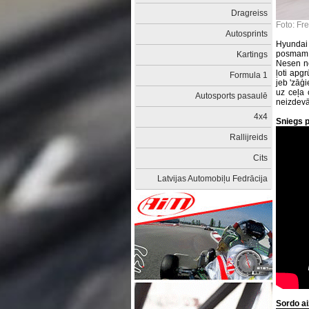
Dragreiss
Foto: Fr
Autosprints
Hyundai
posmam, 
Kartings
Nesen no
ļoti apg
Formula 1
jeb 'zāģi
uz ceļa 
Autosports pasaulē
neizdevās
4x4
Sniegs p
Rallijreids
Cits
Latvijas Automobiļu Fedrācija
Sordo ai