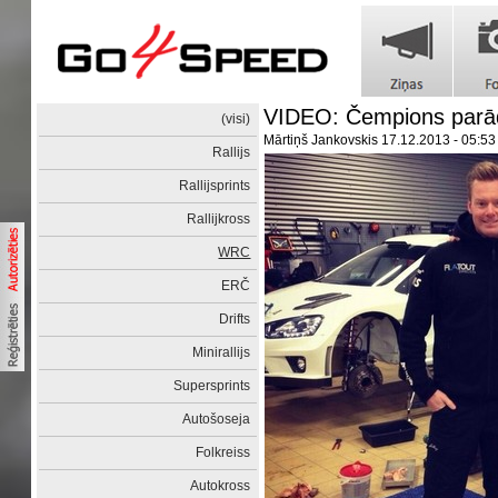
VIDEO: Čempions parād
(visi)
Mārtiņš Jankovskis
17.12.2013 - 05:53
Rallijs
Rallijsprints
Rallijkross
WRC
ERČ
Drifts
Minirallijs
Supersprints
Autošoseja
Folkreiss
Autokross