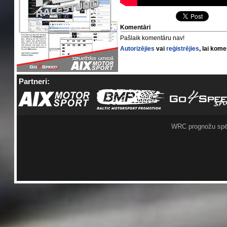
Komentāri
Pašlaik komentāru nav!
Autorizējies
vai
reģistrējies
, lai kom
Partneri:
WRC prognožu spē