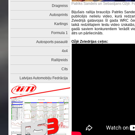
Patriks Sandels un Sebastjans Ožjē. Fo
Dragreiss
Bijušais rallija braucējs Patriks Sande
Autosprints
publicējis nelielu video, kurā redz
Zviedrijā gatavojas šī gada WRC če
Kartings
laikā redzētajiem testu video izskatās
gadā saviem konkurentiem 'ierādīt vie
Formula 1
ātrs un pārliecināts.
Ožjē Zviedrijas ceļos:
Autosports pasaulē
4x4
Rallijreids
Cits
Latvijas Automobiļu Fedrācija