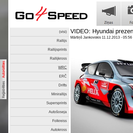
VIDEO: Hyundai prezen
(visi)
Mārtiņš Jankovskis
11.12.2013 - 05:56
Rallijs
Rallijsprints
Rallijkross
WRC
ERČ
Drifts
Minirallijs
Supersprints
Autošoseja
Folkreiss
Autokross