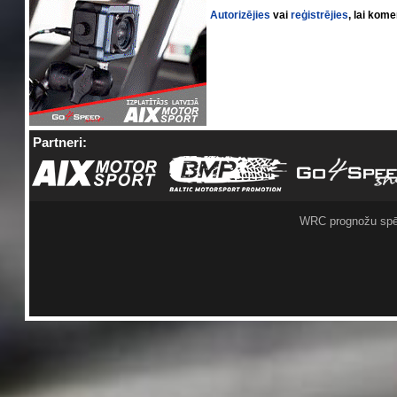
Autorizējies
vai
reģistrējies
, lai kom
Partneri:
WRC prognožu spē