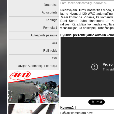
Foto: facebook.com/HyundaiWRC
Dragreiss
Piedāvājam Jums noskatīties video, 
Autosprints
jauno Hyundai i20 WRC automašīnu 
Team
komanda
.
Zināms, ka komandas 
Kartings
Dani Sordo, Juha Hanninens un Kris
rallijos. Kā atklāja komandas vadītājs
Formula 1
visos rallijos, kā arī iespēju robežās p
Hyundai prezentē jauno auto un kom
Autosports pasaulē
4x4
Rallijreids
Cits
Latvijas Automobiļu Fedrācija
Komentāri
Pašlaik komentāru nav!