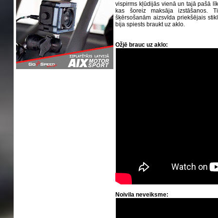
vispirms kļūdijās vienā un tajā pašā līk
kas šoreiz maksāja izstāšanos. 
šķērsošanām aizsvīda priekšējais stikls
bija spiests braukt uz aklo.
Ožjē brauc uz aklo:
Noivila neveiksme: