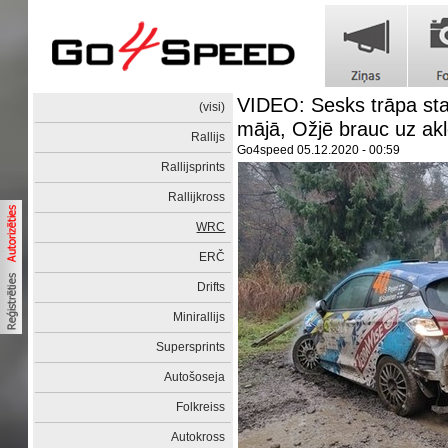
VIDEO: Sesks trāpa stab
(visi)
mājā, Ožjē brauc uz ak
Rallijs
Go4speed
05.12.2020 - 00:59
Rallijsprints
Rallijkross
WRC
ERČ
Drifts
Minirallijs
Supersprints
Autošoseja
Folkreiss
Autokross