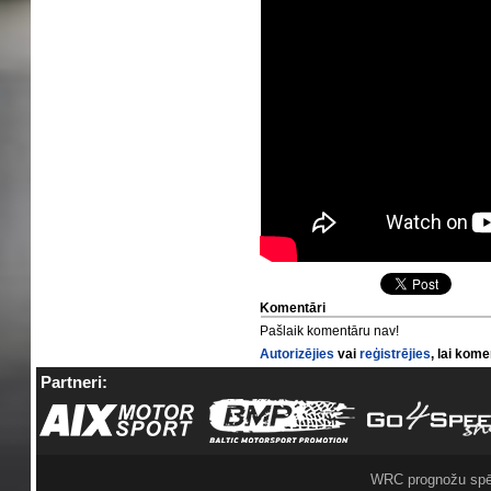
Komentāri
Pašlaik komentāru nav!
Autorizējies
vai
reģistrējies
, lai kom
Partneri:
WRC prognožu spē