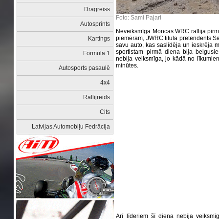
Dragreiss
Foto: Sami Pajari
Autosprints
Neveiksmīga Moncas WRC rallija pirmā
piemēram, JWRC titula pretendents Sam
Kartings
savu auto, kas saslīdēja un ieskrēja
sportistam pirmā diena bija beigusi
Formula 1
nebija veiksmīga, jo kādā no līkumiem
minūtes.
Autosports pasaulē
4x4
Rallijreids
Cits
Latvijas Automobiļu Fedrācija
Arī līderiem šī diena nebija veiksmī