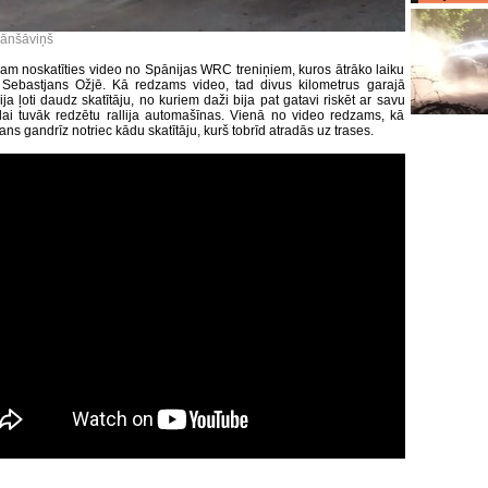
rānšāviņš
am noskatīties video no Spānijas WRC treniņiem, kuros ātrāko laiku
 Sebastjans Ožjē. Kā redzams video, tad divus kilometrus garajā
a ļoti daudz skatītāju, no kuriem daži bija pat gatavi riskēt ar savu
 lai tuvāk redzētu rallija automašīnas. Vienā no video redzams, kā
ans gandrīz notriec kādu skatītāju, kurš tobrīd atradās uz trases.