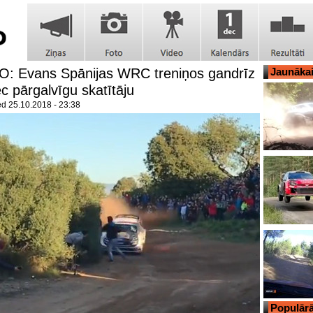
O: Evans Spānijas WRC treniņos gandrīz
Jaunāka
ec pārgalvīgu skatītāju
ed
25.10.2018 - 23:38
Populārā