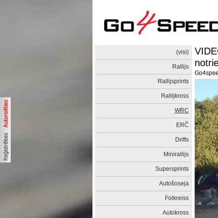
VIDE
(visi)
notri
Rallijs
Go4spe
Rallijsprints
Rallijkross
WRC
ERČ
Drifts
Minirallijs
Supersprints
Autošoseja
Folkreiss
Autokross