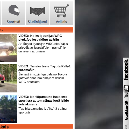
is
VIDEO: Koiks Igaunijas WRC
piedzīvo iespaidīgu avāriju
Arī šogad Igaunijas WRC skatītājus
priecēja ar iespaidīgiem tramplīniem
un lieliem ātrumiem
VIDEO: Tanaks testē Toyota Rally1
automašīnu
Šie testi ir nozīmīga daļa no Toyota
gatavošanās nākamajiem diviem
WRC posmiem
VIDEO: Noslēpumains incidents –
sportista automašīnas logā ielido
liels akmens
'Tas bija pamatīgs izbīlis,' tā spāņu
sportists
kais