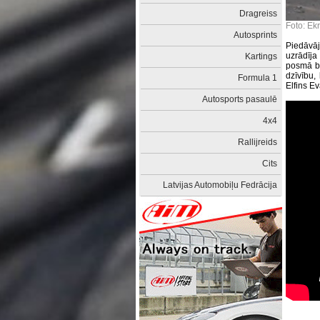
Dragreiss
Foto: Ek
Autosprints
Piedāvāj
uzrādīja
Kartings
posmā bij
dzīvību,
Formula 1
Elfins Ev
Autosports pasaulē
4x4
Rallijreids
Cits
Latvijas Automobiļu Fedrācija