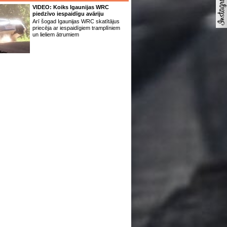
VIDEO: Koiks Igaunijas WRC
piedzīvo iespaidīgu avāriju
Arī šogad Igaunijas WRC skatītājus
priecēja ar iespaidīgiem tramplīniem
un lieliem ātrumiem