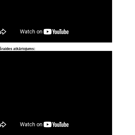
šraides atkārtojums: