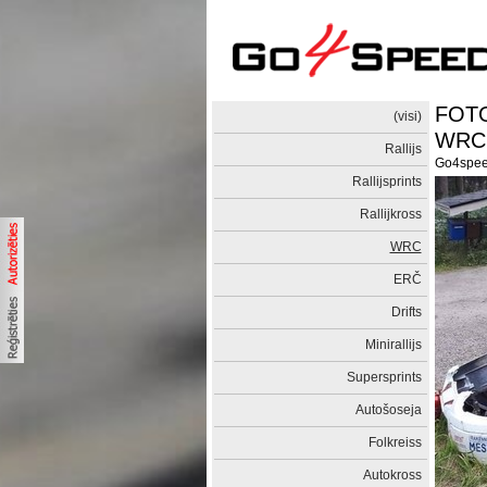
FOTO:
(visi)
WRC r
Rallijs
Go4spe
Rallijsprints
Rallijkross
WRC
ERČ
Drifts
Minirallijs
Supersprints
Autošoseja
Folkreiss
Autokross