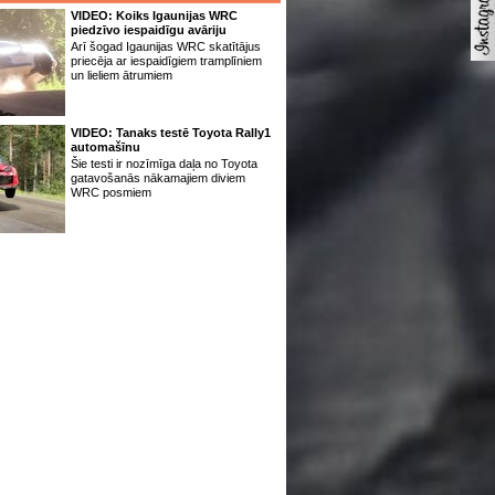
VIDEO: Koiks Igaunijas WRC
piedzīvo iespaidīgu avāriju
Arī šogad Igaunijas WRC skatītājus
priecēja ar iespaidīgiem tramplīniem
un lieliem ātrumiem
VIDEO: Tanaks testē Toyota Rally1
automašīnu
Šie testi ir nozīmīga daļa no Toyota
gatavošanās nākamajiem diviem
WRC posmiem