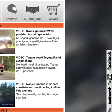
is
VIDEO: Koiks Igaunijas WRC
piedzīvo iespaidīgu avāriju
Arī šogad Igaunijas WRC skatītājus
priecēja ar iespaidīgiem tramplīniem
un lieliem ātrumiem
VIDEO: Tanaks testē Toyota Rally1
automašīnu
Šie testi ir nozīmīga daļa no Toyota
gatavošanās nākamajiem diviem
WRC posmiem
VIDEO: Noslēpumains incidents –
sportista automašīnas logā ielido
liels akmens
'Tas bija pamatīgs izbīlis,' tā spāņu
sportists
kais