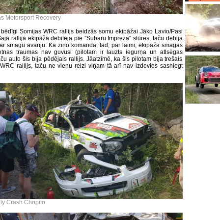
las Motorsport Recovery
ēdīgi Somijas WRC rallijs beidzās somu ekipāžai Jāko Lavio/Pasi
ajā rallijā ekipāža debitēja pie ''Subaru Impreza'' stūres, taču debija
ar smagu avāriju. Kā ziņo komanda, tad, par laimi, ekipāža smagas
tnas traumas nav guvusi (pilotam ir lauzts iegurņa un atlsēgas
aču auto šis bija pēdējais rallijs. Jāatzīmē, ka šis pilotam bija trešais
WRC rallijs, taču ne vienu reizi viņam tā arī nav izdevies sasniegt
lly Crash Chopito