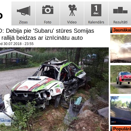
 Debija pie 'Subaru' stūres Somijas
Jaunāka
allijā beidzas ar iznīcinātu auto
ed
30.07.2018 - 23:55
Populārā