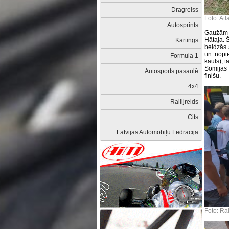
Dragreiss
Foto: At
Autosprints
Gaužām b
Hātaja. Š
Kartings
beidzās 
un nopie
Formula 1
kauls), t
Somijas 
Autosports pasaulē
finišu.
4x4
Rallijreids
Cits
Latvijas Automobiļu Fedrācija
Foto: Ra