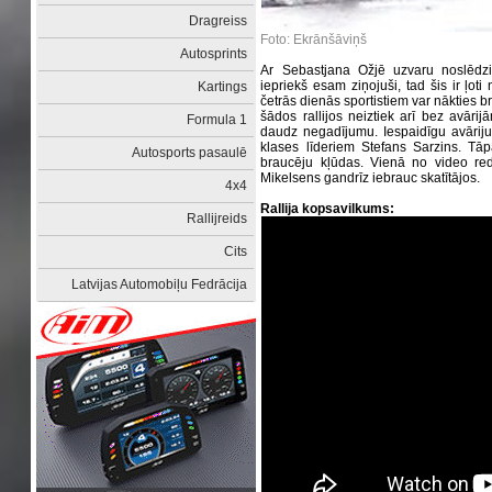
Dragreiss
Foto: Ekrānšāviņš
Autosprints
Ar Sebastjana Ožjē uzvaru noslēd
iepriekš esam ziņojuši, tad šis ir ļot
Kartings
četrās dienās sportistiem var nākties b
šādos rallijos neiztiek arī bez avārij
Formula 1
daudz negadījumu. Iespaidīgu avāriju
klases līderiem Stefans Sarzins. Tā
Autosports pasaulē
braucēju kļūdas. Vienā no video r
Mikelsens gandrīz iebrauc skatītājos.
4x4
Rallija kopsavilkums:
Rallijreids
Cits
Latvijas Automobiļu Fedrācija