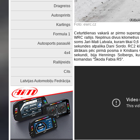
Dragreiss
Autosprints
Foto: ewrc.cz
Kartings
Ceturtdienas vakarā ar pirmo supersp
Formula 1
WRC rallijs. Nepilnus divus kilometrus
soms Jari-Mati Latvala, kuram tikai 0,6
Autosports pasaulē
sekundes atpalika Dani Sordo. RC2 klas
ātrākais pēc pirmā posma ir Kristians O
4x4
sekundi, bija Hennings Solbergs, kur
komandas ''Škoda Fabia R5''.
Rallijreids
Cits
Latvijas Automobiļu Fedrācija