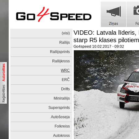
VIDEO: Latvala līderis,
(visi)
starp R5 klases pilotie
Rallijs
Go4speed
10.02.2017 - 09:02
Rallijsprints
Rallijkross
WRC
ERČ
Drifts
Minirallijs
Supersprints
Autošoseja
Folkreiss
Autokross