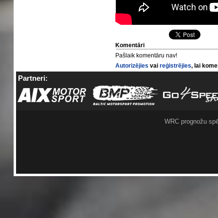
Komentāri
Pašlaik komentāru nav!
Autorizējies
vai
reģistrējies
, lai kom
Partneri:
WRC prognožu spē