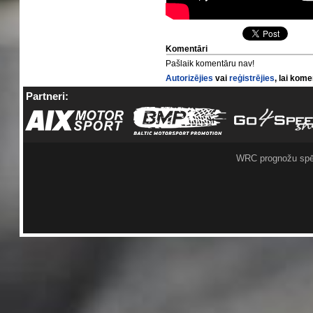
Komentāri
Pašlaik komentāru nav!
Autorizējies
vai
reģistrējies
, lai kom
Partneri:
WRC prognožu spē