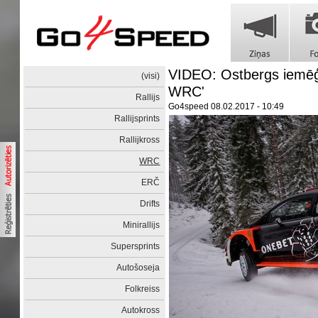
VIDEO: Ostbergs iemēģi
(visi)
WRC'
Rallijs
Go4speed
08.02.2017 - 10:49
Rallijsprints
Rallijkross
WRC
ERČ
Drifts
Minirallijs
Supersprints
Autošoseja
Folkreiss
Autokross