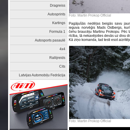
Dragreiss
Autosprints
Foto: Martin Prokop Official
Kartings
Pagājušās nedēļas beigās savu jaun
ieguva norvēģis Mads Ostbergs, ku
Formula 1
čehu braucēju Martinu Prokopu. Pēc 
rīcība, tā nekavējoties devās uz divu d
Kā ziņo komanda, tad testi esot aizritēju
Autosports pasaulē
4x4
Rallijreids
Cits
Latvijas Automobiļu Fedrācija
Foto: Martin Prokop Official