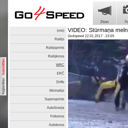
VIDEO: Stūrmaņa meln
(visi)
Go4speed
22.01.2017 - 23:05
Rallijs
Rallijsprints
Rallijkross
WRC
ERČ
Drifts
Minirallijs
Supersprints
Autošoseja
Folkreiss
Autokross