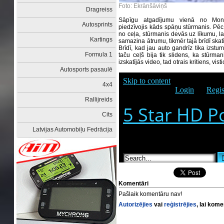
Foto: Ekrānšāviņš
Dragreiss
Sāpīgu atgadījumu vienā no Mont
Autosprints
piedzīvojis kāds spāņu stūrmanis. Pēc
no ceļa, stūrmanis devās uz līkumu, lai
Kartings
samazina ātrumu, tikmēr tajā brīdī skatī
Brīdī, kad jau auto gandrīz tika izstum
Formula 1
taču ceļš bija tik slidens, ka stūrma
izskatījās video, tad otrais kritiens, vis
Autosports pasaulē
4x4
Rallijreids
Cits
Latvijas Automobiļu Fedrācija
Komentāri
Pašlaik komentāru nav!
Autorizējies
vai
reģistrējies
, lai kom