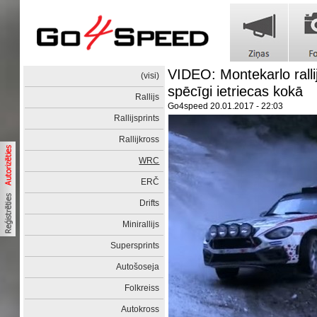
VIDEO: Montekarlo ralli
(visi)
spēcīgi ietriecas kokā
Rallijs
Go4speed
20.01.2017 - 22:03
Rallijsprints
Rallijkross
WRC
ERČ
Drifts
Minirallijs
Supersprints
Autošoseja
Folkreiss
Autokross