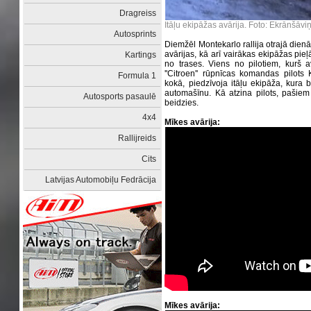
Dragreiss
Itāļu ekipāžas avārija. Foto: Ekrānšāvi
Autosprints
Diemžēl Montekarlo rallija otrajā dienā 
avārijas, kā arī vairākas ekipāžas pieļ
Kartings
no trases. Viens no pilotiem, kurš avā
''Citroen'' rūpnīcas komandas pilots 
Formula 1
kokā, piedzīvoja itāļu ekipāža, kura b
automašīnu. Kā atzina pilots, pašiem v
Autosports pasaulē
beidzies.
4x4
Mīkes avārija:
Rallijreids
Cits
Latvijas Automobiļu Fedrācija
Mīkes avārija: