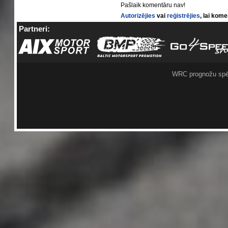
Pašlaik komentāru nav!
Autorizējies
vai
reģistrējies
, lai kom
Partneri:
WRC prognožu spē