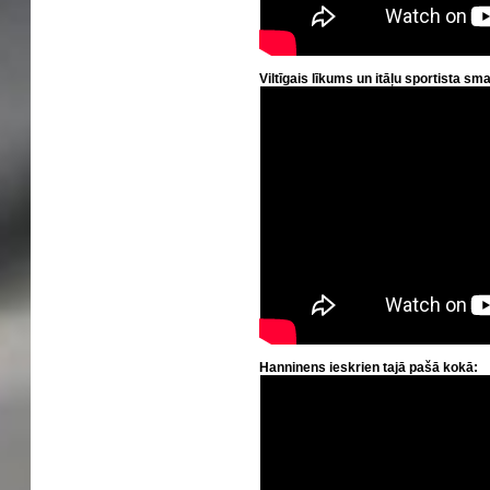
Viltīgais līkums un itāļu sportista sm
Hanninens ieskrien tajā pašā kokā: