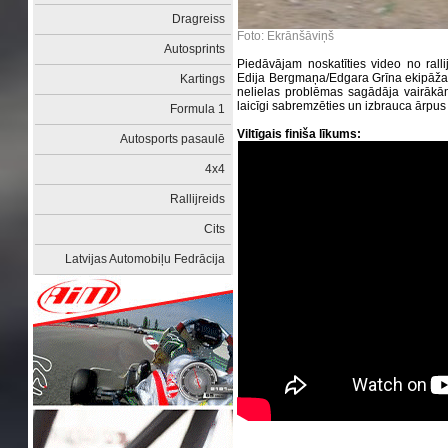
Dragreiss
Foto: Ekrānšāviņš
Autosprints
Piedāvājam noskatīties video no rallij
Edija Bergmaņa/Edgara Grīna ekipāža.
Kartings
nelielas problēmas sagādāja vairākā
laicīgi sabremzēties un izbrauca ārpus 
Formula 1
Viltīgais finiša līkums:
Autosports pasaulē
4x4
Rallijreids
Cits
Latvijas Automobiļu Fedrācija