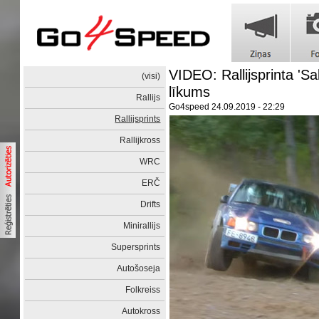
VIDEO: Rallijsprinta 'Sal
(visi)
līkums
Rallijs
Go4speed
24.09.2019 - 22:29
Rallijsprints
Rallijkross
WRC
ERČ
Drifts
Minirallijs
Supersprints
Autošoseja
Folkreiss
Autokross