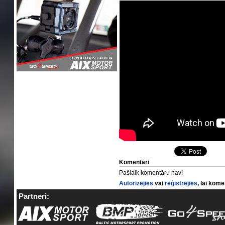
Komentāri
Pašlaik komentāru nav!
Autorizējies
vai
reģistrējies
, lai kom
Partneri: