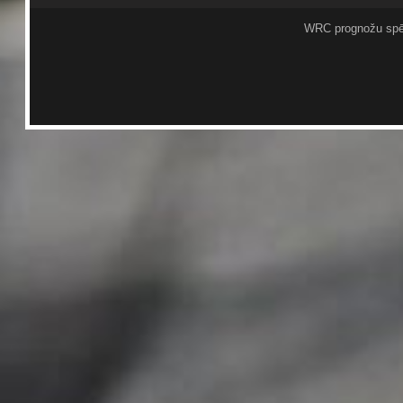
WRC prognožu spē