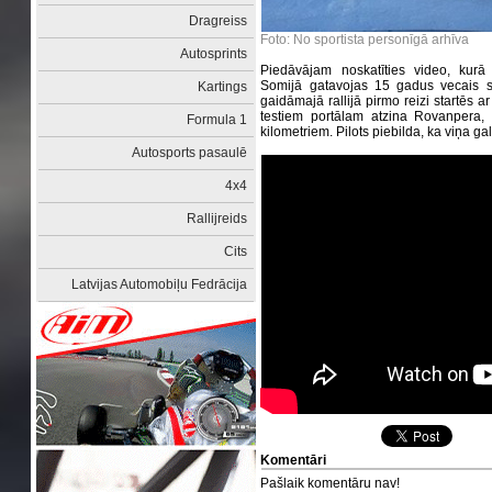
Dragreiss
Foto: No sportista personīgā arhīva
Autosprints
Piedāvājam noskatīties video, kurā 
Somijā gatavojas 15 gadus vecais s
Kartings
gaidāmajā rallijā pirmo reizi startēs 
testiem portālam atzina Rovanpera, 
Formula 1
kilometriem. Pilots piebilda, ka viņa ga
Autosports pasaulē
4x4
Rallijreids
Cits
Latvijas Automobiļu Fedrācija
Komentāri
Pašlaik komentāru nav!