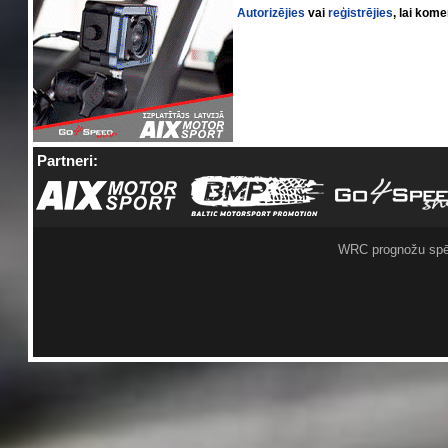
Autorizējies
vai
reģistrējies
, lai kom
Partneri:
WRC prognožu spē