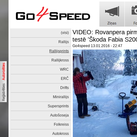
VIDEO: Rovanpera pirms 
(visi)
testē 'Škoda Fabia S20
Rallijs
Go4speed
13.01.2016 - 22:47
Rallijsprints
Rallijkross
WRC
ERČ
Drifts
Minirallijs
Supersprints
Autošoseja
Folkreiss
Autokross