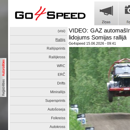
VIDEO: GAZ automašīna
(visi)
lidojums Somijas rallijā
Rallijs
Go4speed
15.06.2026 - 09:41
Rallijsprints
Rallijkross
WRC
ERČ
Drifts
Minirallijs
Supersprints
Autošoseja
Folkreiss
Autokross