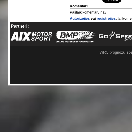
Komentāri
Pašlaik komentāru nav!
Autorizējies
vai
reģistrējies
, lai kom
Partneri:
WRC prognožu spē