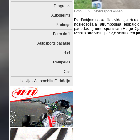
Dragreiss
Foto: JENT Motorsport Video
Autosprints
Piedāvājam noskatīties video, kurā r
noslēdzošajā ātrumposmā iespaidī
Kartings
padodas igauņu sportistam Heigo Oja
izcīnīja otro vietu, par 2,8 sekundēm p
Formula 1
Autosports pasaulē
4x4
Rallijreids
Cits
Latvijas Automobiļu Fedrācija