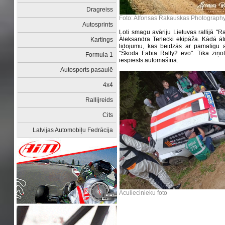
Dragreiss
Foto: Alfonsas Rakauskas Photograph
Autosprints
Ļoti smagu avāriju Lietuvas rallijā "Ral
Aleksandra Terlecki ekipāža. Kādā āt
Kartings
lidojumu, kas beidzās ar pamatīgu avā
''Škoda Fabia Rally2 evo". Tika ziņo
Formula 1
iespiests automašīnā.
Autosports pasaulē
4x4
Rallijreids
Cits
Latvijas Automobiļu Fedrācija
Aculiecinieku foto