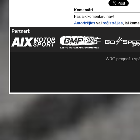
Komentāri
Pašlaik komentāru nav!
Autorizējies
vai
reģistrējies
, lai kom
Partneri:
WRC prognožu spē