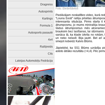
Dragreiss
Foto: Ekrānšāviņš
Autosprints
Piedāvājam noskatīties video, kurā re
''Louna Eesti'' rallija pilsētas ātrum
Kartings
interesanta situācija. Pirms starta it
ātrumposmu, jo mums minirallija brau
Formula 1
šādus ātrumposmus mēs atceramies 
brauksim bez lasīšanas, lai stūrmanis 
Autosports pasaulē
sanāca tā, ka klade izkrita no rokām, 
un neko nelasīt. Bija jautri. Bet arī 
4x4
smejot nobeidz Kalvis Blūms.
Rallijreids
Jāpiebilst, ka SS1 Blūms uzrādīja pi
astoto ātrāko rezultātu (+4,4). Pēc pir
Cits
Latvijas Automobiļu Fedrācija