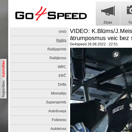
VIDEO: K.Blūms/J.Meist
(visi)
ātrumposmus veic bez
Rallijs
Go4speed
26.08.2022 - 22:51
Rallijsprints
Rallijkross
WRC
ERČ
Drifts
Minirallijs
Supersprints
Autošoseja
Folkreiss
Autokross