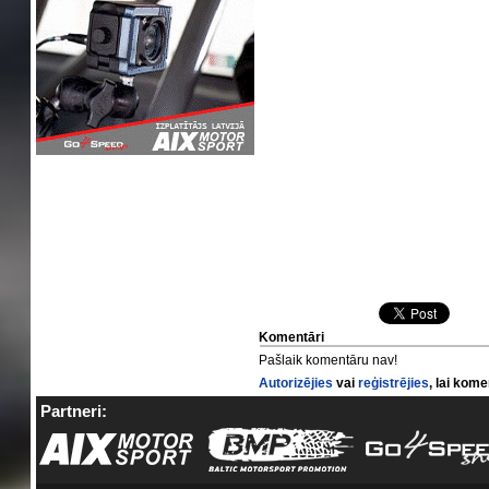
Komentāri
Pašlaik komentāru nav!
Autorizējies
vai
reģistrējies
, lai kom
Partneri: