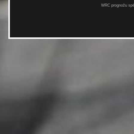
WRC prognožu spē