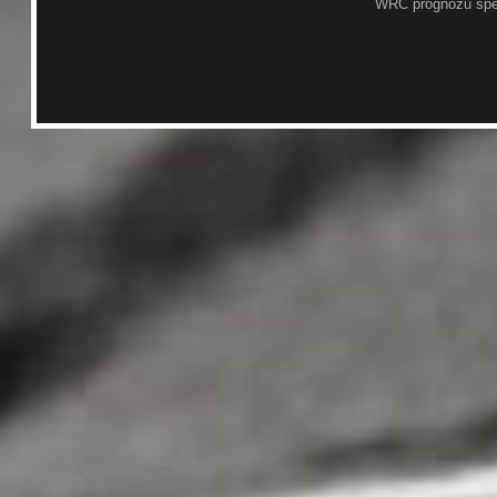
WRC prognožu spē