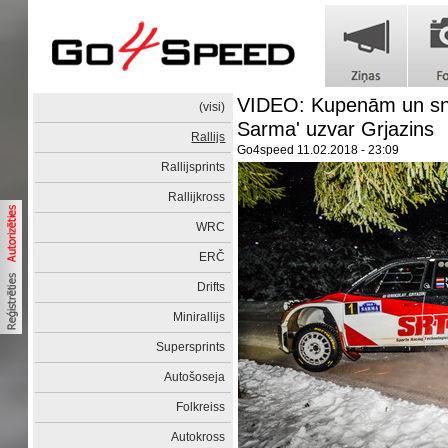
VIDEO: Kupenām un snie
(visi)
Sarma' uzvar Grjazins
Rallijs
Go4speed
11.02.2018 - 23:09
Rallijsprints
Rallijkross
WRC
ERČ
Drifts
Minirallijs
Supersprints
Autošoseja
Folkreiss
Autokross