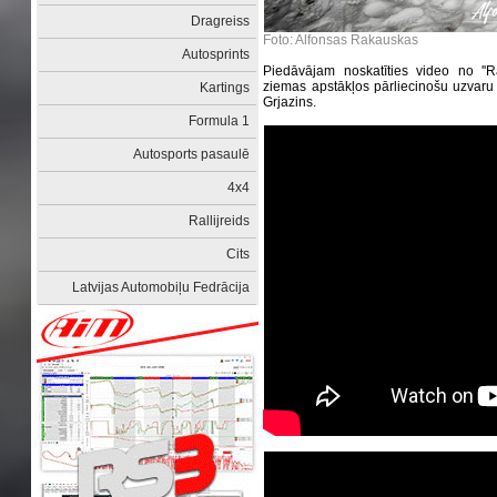
Dragreiss
Foto: Alfonsas Rakauskas
Autosprints
Piedāvājam noskatīties video no ''Ra
ziemas apstākļos pārliecinošu uzvaru 
Kartings
Grjazins.
Formula 1
Autosports pasaulē
4x4
Rallijreids
Cits
Latvijas Automobiļu Fedrācija