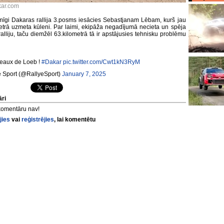
kar.com
īgi Dakaras rallija 3.posms iesācies Sebastjanam Lēbam, kurš jau
etrā uzmeta kūleni. Par laimi, ekipāža negadījumā necieta un spēja
ralliju, taču diemžēl 63.kilometrā tā ir apstājusies tehnisku problēmu
eaux de Loeb !
#Dakar
pic.twitter.com/Cwt1kN3RyM
 Sport (@RallyeSport)
January 7, 2025
ri
komentāru nav!
jies
vai
reģistrējies
, lai komentētu