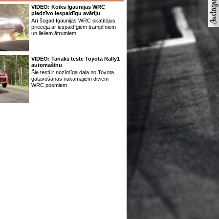
VIDEO: Koiks Igaunijas WRC
piedzīvo iespaidīgu avāriju
Arī šogad Igaunijas WRC skatītājus
priecēja ar iespaidīgiem tramplīniem
un lieliem ātrumiem
VIDEO: Tanaks testē Toyota Rally1
automašīnu
Šie testi ir nozīmīga daļa no Toyota
gatavošanās nākamajiem diviem
WRC posmiem