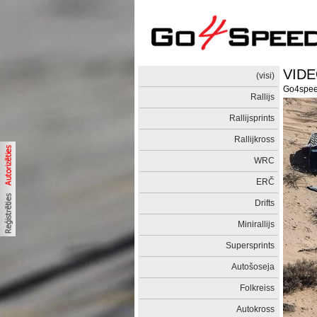
VIDEO
(visi)
Go4spe
Rallijs
Rallijsprints
Rallijkross
WRC
ERČ
Drifts
Minirallijs
Supersprints
Autošoseja
Folkreiss
Autokross