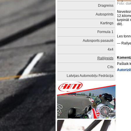
Foto: da
Dragreiss
Neveiksm
Autosprints
12.kilom
turpināt 
Kartings
dēļ.
Formula 1
Les tonn
Autosports pasaulē
— Rallye
4x4
Komentā
Rallijreids
Pašlaik 
Cits
Autorizē
Latvijas Automobiļu Fedrācija