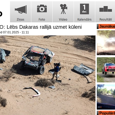
: Lēbs Dakaras rallijā uzmet kūleni
Jaunāka
ed
07.01.2025 - 11:11
Populārā