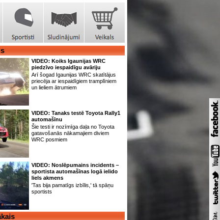
is
VIDEO: Koiks Igaunijas WRC
piedzīvo iespaidīgu avāriju
Arī šogad Igaunijas WRC skatītājus
priecēja ar iespaidīgiem tramplīniem
un lieliem ātrumiem
VIDEO: Tanaks testē Toyota Rally1
automašīnu
Šie testi ir nozīmīga daļa no Toyota
gatavošanās nākamajiem diviem
WRC posmiem
VIDEO: Noslēpumains incidents –
sportista automašīnas logā ielido
liels akmens
'Tas bija pamatīgs izbīlis,' tā spāņu
sportists
kais