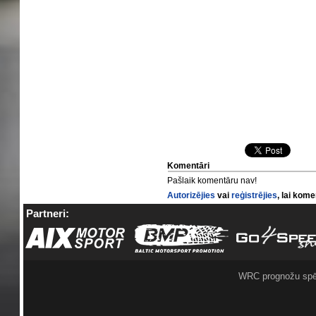
Komentāri
Pašlaik komentāru nav!
Autorizējies
vai
reģistrējies
, lai kom
Partneri:
WRC prognožu spē