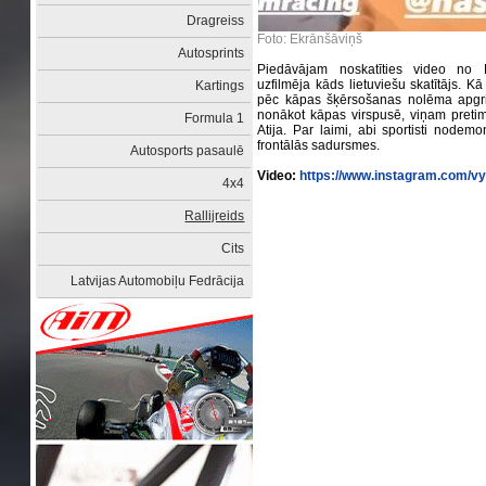
Dragreiss
Foto: Ekrānšāviņš
Autosprints
Piedāvājam noskatīties video no D
uzfilmēja kāds lietuviešu skatītājs. 
Kartings
pēc kāpas šķērsošanas nolēma apgriez
nonākot kāpas virspusē, viņam pretim 
Formula 1
Atija. Par laimi, abi sportisti nodemon
frontālās sadursmes.
Autosports pasaulē
Video:
https://www.instagram.com/vy
4x4
Rallijreids
Cits
Latvijas Automobiļu Fedrācija