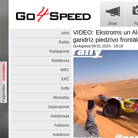
VIDEO: Ekstroms un Al-A
(visi)
gandrīz piedzīvo frontā
Rallijs
Go4speed
09.01.2024 - 19:16
Rallijsprints
Rallijkross
WRC
ERČ
Drifts
Minirallijs
Supersprints
Autošoseja
Folkreiss
Autokross