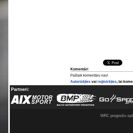
Komentāri
Pašlaik komentāru nav!
Autorizējies
vai
reģistrējies
, lai kom
Partneri:
WRC prognožu spē