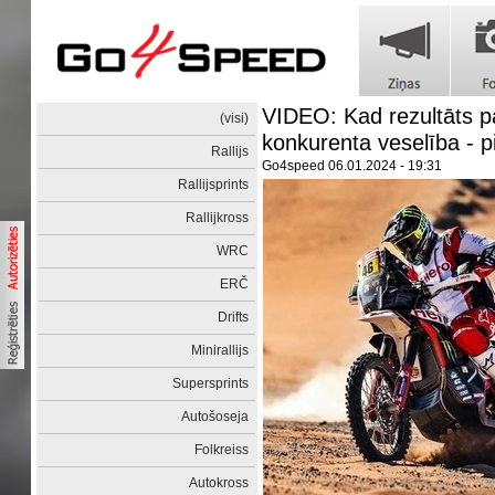
VIDEO: Kad rezultāts pa
(visi)
konkurenta veselība - p
Rallijs
Go4speed
06.01.2024 - 19:31
Rallijsprints
Rallijkross
WRC
ERČ
Drifts
Minirallijs
Supersprints
Autošoseja
Folkreiss
Autokross