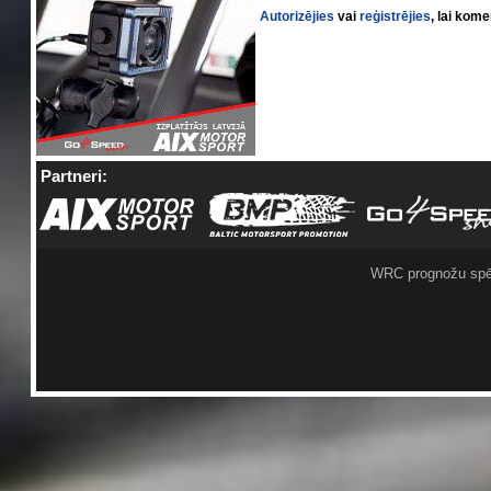
Autorizējies
vai
reģistrējies
, lai kom
Partneri:
WRC prognožu spē