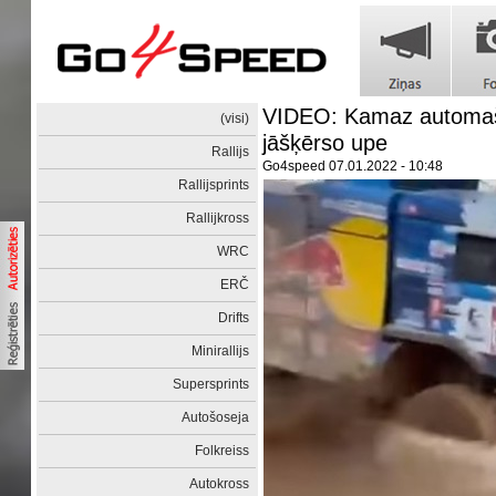
VIDEO: Kamaz automaš
(visi)
jāšķērso upe
Rallijs
Go4speed
07.01.2022 - 10:48
Rallijsprints
Rallijkross
WRC
ERČ
Drifts
Minirallijs
Supersprints
Autošoseja
Folkreiss
Autokross