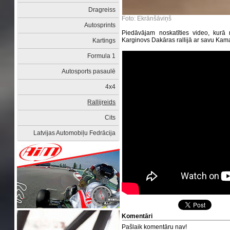
Dragreiss
Foto: Ekrānšāviņš
Autosprints
Piedāvājam noskatīties video, kurā 
Karginovs Dakāras rallijā ar savu Kam
Kartings
Formula 1
Autosports pasaulē
4x4
Rallijreids
Cits
Latvijas Automobiļu Fedrācija
Komentāri
Pašlaik komentāru nav!