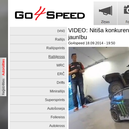
VIDEO: Nitiša konkuren
(visi)
jaunību
Rallijs
Go4speed
18.09.2014 - 19:50
Rallijsprints
Rallijkross
WRC
ERČ
Drifts
Minirallijs
Supersprints
Autošoseja
Folkreiss
Autokross