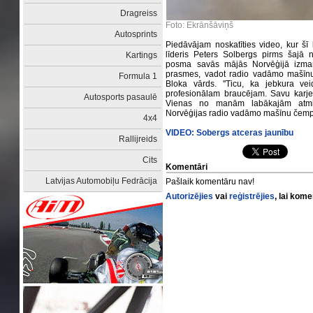
Dragreiss
Foto: Ekrānšāviņš
Autosprints
Piedāvājam noskatīties video, kur šī 
līderis Peters Solbergs pirms šajā
Kartings
posma savās mājās Norvēģijā izman
prasmes, vadot radio vadāmo mašīnu
Formula 1
Bloka vārds. ''Ticu, ka jebkura ve
profesionālam braucējam. Savu karj
Autosports pasaulē
Vienas no manām labākajām atmi
Norvēģijas radio vadāmo mašīnu čempio
4x4
VIDEO: Sobergs atceras jaunību
Rallijreids
Cits
Komentāri
Latvijas Automobiļu Fedrācija
Pašlaik komentāru nav!
Autorizējies
vai
reģistrējies
, lai kom