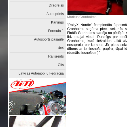
Dragreiss
Autosprints
Markus Gronholms
Kartings
''RallyX Nordic'' čempionāta 3.posm
Gronholms saņēma piecu sekunžu sodu
Formula 1
Finālā Gronholms startēja no pēdējās st
līdz otrajai vietai. Dusmīgs par pieš
Autosports pasaulē
Gronholms, kurš tiešraides laikā at
nesaprotu, par ko sods. Jā, piecu sek
4x4
dibens ar to tiesnešu papīru, tāpat kā
(domāts tiesnešiem)!"
Rallijreids
Cits
Latvijas Automobiļu Fedrācija