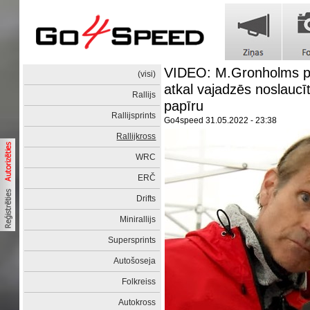
VIDEO: M.Gronholms p
(visi)
atkal vajadzēs noslaucī
Rallijs
papīru
Rallijsprints
Go4speed
31.05.2022 - 23:38
Rallijkross
WRC
ERČ
Drifts
Minirallijs
Supersprints
Autošoseja
Folkreiss
Autokross