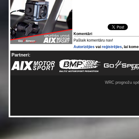
Komentāri
Pašlaik komentāru nav!
Autorizējies
vai
reģistrējies
, lai kom
Partneri:
WRC prognožu spē