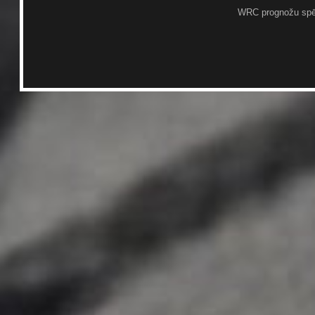
WRC prognožu spē