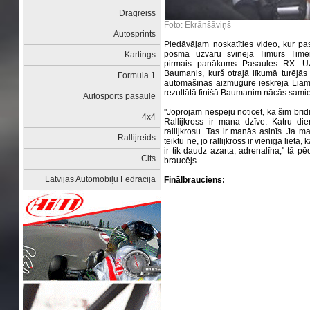
Dragreiss
Foto: Ekrānšāviņš
Autosprints
Piedāvājam noskatīties video, kur pas
posmā uzvaru svinēja Timurs Timerz
Kartings
pirmais panākums Pasaules RX. Uz 
Baumanis, kurš otrajā līkumā turējās 
Formula 1
automašīnas aizmugurē ieskrēja Liam
rezultātā finišā Baumanim nācās samier
Autosports pasaulē
''Joprojām nespēju noticēt, ka šim brīd
4x4
Rallijkross ir mana dzīve. Katru di
rallijkrosu. Tas ir manās asinīs. Ja ma
Rallijreids
teiktu nē, jo rallijkross ir vienīgā lieta
ir tik daudz azarta, adrenalīna,'' tā p
Cits
braucējs.
Latvijas Automobiļu Fedrācija
Finālbrauciens: