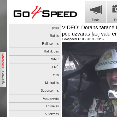
VIDEO: Dorans taranē 
(visi)
pēc uzvaras ļauj vaļu 
Rallijs
Go4speed
13.05.2019 - 23:32
Rallijsprints
Rallijkross
WRC
ERČ
Drifts
Minirallijs
Supersprints
Autošoseja
Folkreiss
Autokross