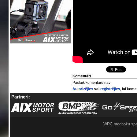
Komentāri
Pašlaik komentāru nav!
Autorizējies
vai
reģistrējies
, lai kom
Partneri:
WRC prognožu spē