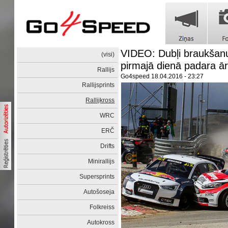
VIDEO: Dubļi braukšan
(visi)
pirmajā dienā padara ār
Rallijs
Go4speed
18.04.2016 - 23:27
Rallijsprints
Rallijkross
WRC
ERČ
Drifts
Minirallijs
Supersprints
Autošoseja
Folkreiss
Autokross