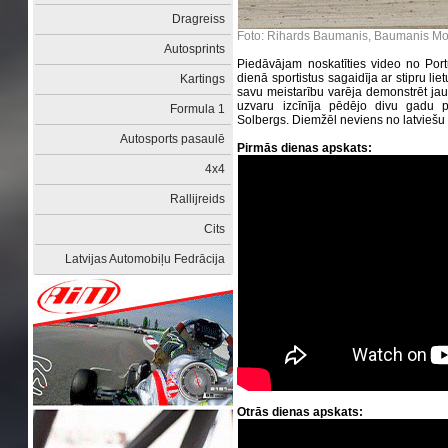
Dragreiss
Foto: Rihards Baumanis, Baumanis Mo
Autosprints
Piedāvājam noskatīties video no Port
dienā sportistus sagaidīja ar stipru lie
Kartings
savu meistarību varēja demonstrēt jau
uzvaru izcīnīja pēdējo divu gadu p
Formula 1
Solbergs. Diemžēl neviens no latviešu
Autosports pasaulē
Pirmās dienas apskats:
4x4
Rallijreids
Cits
Latvijas Automobiļu Fedrācija
Otrās dienas apskats: