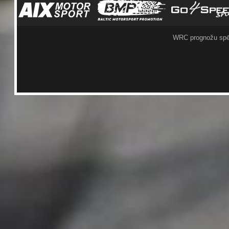
WRC prognožu spē