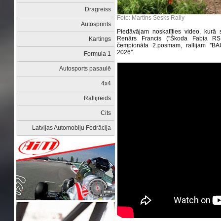
Dragreiss
Foto: Martins Sesks Rally
Autosprints
Piedāvājam noskatīties video, kurā s
Renārs Francis (''Škoda Fabia RS R
Kartings
čempionāta 2.posmam, rallijam ''B
2026''.
Formula 1
Autosports pasaulē
4x4
Rallijreids
Cits
Latvijas Automobiļu Fedrācija