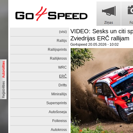
VIDEO: Sesks un citi sp
(visi)
Zviedrijas ERČ rallijam
Rallijs
Go4speed
20.05.2026 - 10:02
Rallijsprints
Rallijkross
WRC
ERČ
Drifts
Minirallijs
Supersprints
Autošoseja
Folkreiss
Autokross