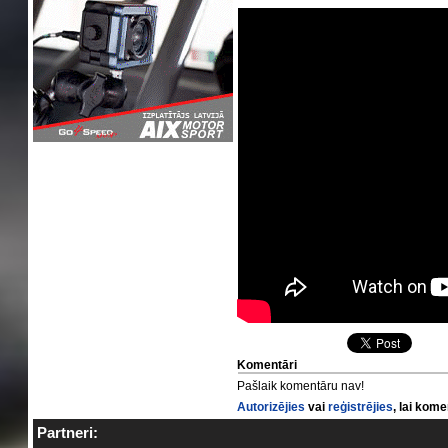
Komentāri
Pašlaik komentāru nav!
Autorizējies
vai
reģistrējies
, lai kom
Partneri: