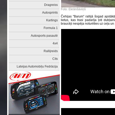
Dragreiss
Foto: Ekrānšāviņš
Autosprints
Čehijas ''Barum'' rallijā šogad apstākļi 
lietus, kas trasi padarīja ļoti dubļai
Kartings
braucēji nespēja noturēties uz ceļa un 
Formula 1
Autosports pasaulē
4x4
Rallijreids
Cits
Latvijas Automobiļu Fedrācija