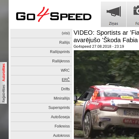
VIDEO: Sportists ar 'Fi
(visi)
avarējušo 'Škoda Fabia
Rallijs
Go4speed
27.08.2018 - 23:19
Rallijsprints
Rallijkross
WRC
ERČ
Drifts
Minirallijs
Supersprints
Autošoseja
Folkreiss
Autokross