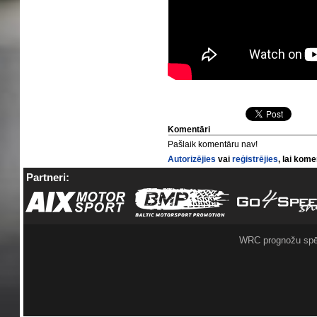
Komentāri
Pašlaik komentāru nav!
Autorizējies
vai
reģistrējies
, lai kom
Partneri:
WRC prognožu spē