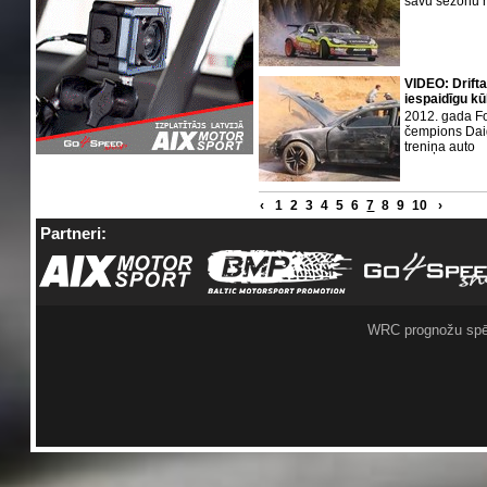
savu sezonu n
VIDEO: Drift
iespaidīgu kū
2012. gada F
čempions Daig
treniņa auto
‹
1
2
3
4
5
6
7
8
9
10
›
Partneri:
WRC prognožu spē