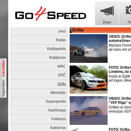
Drifts
(visi)
VIDEO: Drift
Rallijs
automašīnas 
Bijušais Formu
Rallijsprints
ap savu asi un
Rallijkross
WRC
FOTO: Drifte
Londonu, lai 
ERČ
Kopā ar Eglīti
arī Ingus Jēk
Drifts
Minirallijs
VIDEO: Drift
Supersprints
''VEF Rīga'' 
Drifteri ar ši
Autošoseja
emocijas VEF
Folkreiss
Autokross
FOTO: Drifta