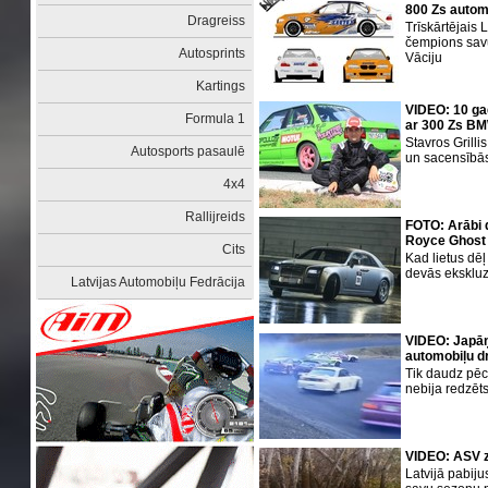
800 Zs autom
Dragreiss
Trīskārtējais
čempions savu
Autosprints
Vāciju
Kartings
VIDEO: 10 gad
Formula 1
ar 300 Zs B
Stavros Grilli
Autosports pasaulē
un sacensībās
4x4
Rallijreids
FOTO: Arābi d
Royce Ghost
Cits
Kad lietus dēļ
devās ekskluz
Latvijas Automobiļu Fedrācija
VIDEO: Japāņu
automobiļu dr
Tik daudz pēc 
nebija redzēt
VIDEO: ASV z
Latvijā pabij