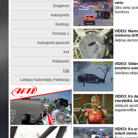
vietu
Dragreiss
Otro vietu izc
Gordons
Autosprints
Kartings
VIDEO: Mamma
Formula 1
minivenu drif
Aktrise demons
Autosports pasaulē
4x4
Rallijreids
VIDEO: Sliden
amatieru aut
Cits
Vairākas ekip
Latvijas Automobiļu Fedrācija
VIDEO: Ko da
starplaikā, l
Jebkurā sport
sagatavotība
VIDEO: Ko ar
izdarīt ziemā