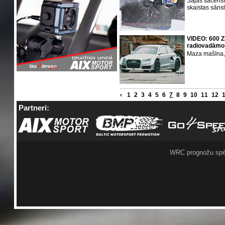
Šajās sacensīb
skaistas sāns
VIDEO: 600 Z
radiovadāmo
Maza mašīna, 
‹
1
2
3
4
5
6
7
8
9
10
11
12
Partneri:
WRC prognožu spē