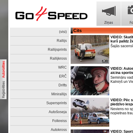
Cits
(visi)
VIDEO: Skatīt
Rallijs
kurš palīdz ži
Šajās sacensī
Rallijsprints
Rallijkross
WRC
VIDEO: Autos
aicina sporti
ERČ
Semināru vad
Kalniņš un Vi
Drifts
Minirallijs
VIDEO: Pēc 
Supersprints
piedzīvo iesp
Neviens no sp
Autošoseja
nopietnas tr
Folkreiss
Autokross
VIDEO: Sporti