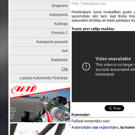
Foto: Treknature.com
Dragreiss
Piedāvājam Jums noskatīties jautru v
Autosprints
sacensībās pēc tam, kad finiša līnij
sekundēm finišēja arī kāds pārbijies tru
Kartings
Trusis pret rallija mašīnu:
Formula 1
Autosports pasaulē
4x4
Rallijreids
Cits
Latvijas Automobiļu Fedrācija
Komentāri
Pašlaik komentāru nav!
Autorizējies
vai
reģistrējies
, lai kom