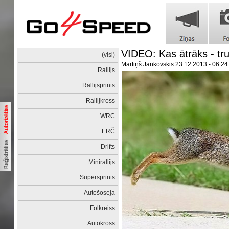
VIDEO: Kas ātrāks - trus
(visi)
Mārtiņš Jankovskis
23.12.2013 - 06:24
Rallijs
Rallijsprints
Rallijkross
WRC
ERČ
Drifts
Minirallijs
Supersprints
Autošoseja
Folkreiss
Autokross