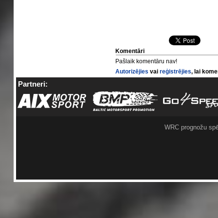
Komentāri
Pašlaik komentāru nav!
Autorizējies
vai
reģistrējies
, lai kom
Partneri:
WRC prognožu spē