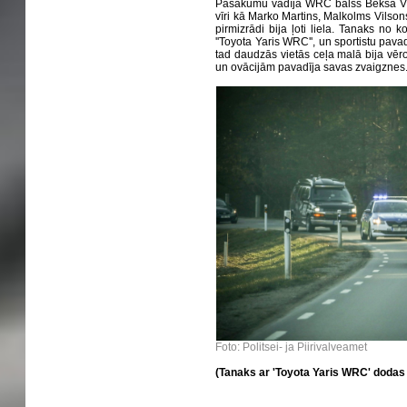
Pasākumu vadīja WRC balss Beksa Vi
vīri kā Marko Martins, Malkolms Vilsons
pirmizrādi bija ļoti liela. Tanaks no
''Toyota Yaris WRC'', un sportistu pavad
tad daudzās vietās ceļa malā bija vēroj
un ovācijām pavadīja savas zvaigznes
Foto: Politsei- ja Piirivalveamet
(Tanaks ar 'Toyota Yaris WRC' dodas 