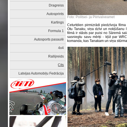
Dragreiss
Autosprints
Foto: Politsei- ja Piirivalveamet
Kartings
Ceturtdien pirmizrādi piedzīvoja filma 
Otu Tanaku, viņa dzīvi un nokļūšanu 
Formula 1
filmā ir stāsts par puisi no Sāremā sala
sasniegtu savu mērķi - kļūt par WRC
Autosports pasaulē
komanda, kas Tanakam un viņa stūrmani
4x4
Rallijreids
Cits
Latvijas Automobiļu Fedrācija