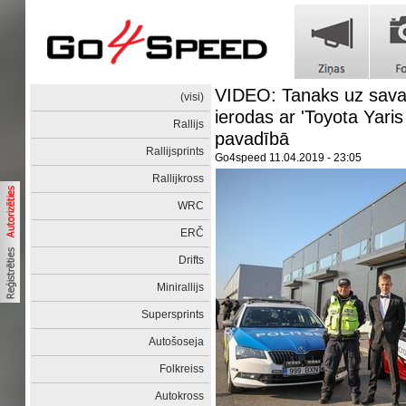
VIDEO: Tanaks uz savas
(visi)
ierodas ar 'Toyota Yaris
Rallijs
pavadībā
Rallijsprints
Go4speed
11.04.2019 - 23:05
Rallijkross
WRC
ERČ
Drifts
Minirallijs
Supersprints
Autošoseja
Folkreiss
Autokross