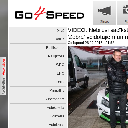
VIDEO: Nebijusi sacīkst
(visi)
'Zebra' veidotājiem un r
Rallijs
Go4speed
26.12.2015 - 21:52
Rallijsprints
Rallijkross
WRC
ERČ
Drifts
Minirallijs
Supersprints
Autošoseja
Folkreiss
Autokross