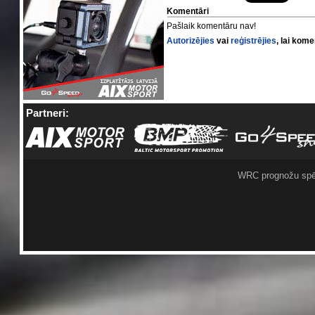
Komentāri
Pašlaik komentāru nav!
Autorizējies
vai
reģistrējies
, lai kom
Partneri:
WRC prognožu spē