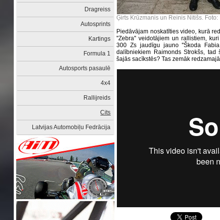
Dragreiss
Ģirts Krūzmanis un Reinis Nitišs. Foto:
Autosprints
Piedāvājam noskatīties video, kurā red
''Zebra'' veidotājiem un rallistiem, ku
Kartings
300 Zs jaudīgu jauno ''Škoda Fabia
dalībniekiem Raimonds Strokšs, tad 
Formula 1
šajās sacīkstēs? Tas zemāk redzamajā
Autosports pasaulē
4x4
Rallijreids
Cits
Latvijas Automobiļu Fedrācija