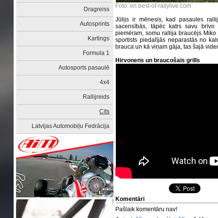
Foto:
en.best-of-rallylive.com
Dragreiss
Jūlijs ir mēnesis, kad pasaules ral
Autosprints
sacensībās, tāpēc katrs savu brīvo 
piemēram, somu rallija braucējs Miko 
Kartings
sportists piedalījās neparastās no ka
brauca un kā viņam gāja, tas šajā vide
Formula 1
Hirvonens un braucošais grills
Autosports pasaulē
4x4
Rallijreids
Cits
Latvijas Automobiļu Fedrācija
Komentāri
Pašlaik komentāru nav!