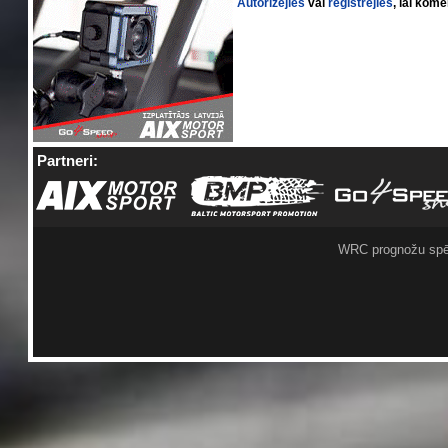
Autorizējies
vai
reģistrējies
, lai kom
Partneri:
WRC prognožu spē