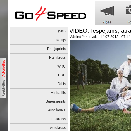
VIDEO: Iespējams, ātrāk
(visi)
Mārtiņš Jankovskis
14.07.2013 - 07:14
Rallijs
Rallijsprints
Rallijkross
WRC
ERČ
Drifts
Minirallijs
Supersprints
Autošoseja
Folkreiss
Autokross